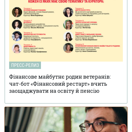
Важные тонкости аренды автомобиля
04 августа 17:27
Стартовый капитал – где взять деньги на
23 июля 08:53
развитие бизнеса в Украине?
В Киеве открылся инновационный центр
16 июля 19:15
хирургии сердца и сосудов "Добробут"
Холостячка Злата Огневич и ее любовный
16 июля 11:15
треугольник
"Сортуй – ми переробимо": МакДональдз
13 июля 18:20
ПРЕСС-РЕЛИЗ
впровадив сортування і переробку відходів у залах
ресторанів по всій Україні
Фінансове майбутнє родин ветеранів:
чат-бот «Фінансовий рестарт» вчить
заощаджувати на освіту й пенсію