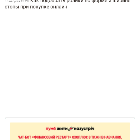
Как подобрать ролики по форме и ширине
05 августа 13:20
стопы при покупке онлайн
Insta-квартирник о крипте от WhiteBIT со звездами
13:01
и лидерами индустрии
"Укрзализныця" запускает новый поезд из
19 декабря 09:50
Киева в Кишинев
Чесні молочні продукти без нічого зайвого:
23 ноября 15:48
як у «Молокія» створюють продукти для людей і чому
простота та правда є основою всього. Інтерв'ю з
головою правління Олександром Руднєвим
У Броварах відкрилася сучасна клініка
06 сентября 13:49
Медичної мережі "Добробут" із центром вертебрології
та відділенням невідкладної допомоги
Які аналізи необхідно здати після ковіду?
27 августа 18:00
Ламинированная дсп от viyar.ua
17 августа 10:00
Выбрать вино в три шага: о чем вам
11 августа 10:00
расскажет этикетка
Модные женские цепочки: почему стоит
04 августа 17:37
делать ставку на многослойность