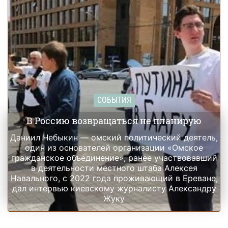
СОБЫТИЯ
В Россию возвращаться не планирую
Даниил Чебыкин — омский политический деятель,
один из основателей организации «Омское
гражданское объединение», ранее участвовавший
в деятельности местного штаба Алексея
Навального, с 2022 года проживающий в Ереване,
дал интервью киевскому журналисту Александру
Жуку