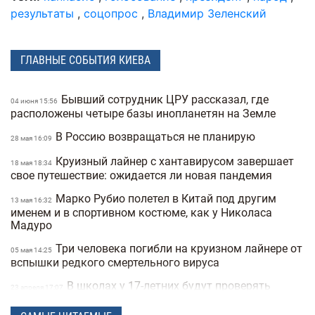
результаты
,
соцопрос
,
Владимир Зеленский
ГЛАВНЫЕ СОБЫТИЯ КИЕВА
Бывший сотрудник ЦРУ рассказал, где
04 июня 15:56
расположены четыре базы инопланетян на Земле
В Россию возвращаться не планирую
28 мая 16:09
Круизный лайнер с хантавирусом завершает
18 мая 18:34
свое путешествие: ожидается ли новая пандемия
Марко Рубио полетел в Китай под другим
13 мая 16:32
именем и в спортивном костюме, как у Николаса
Мадуро
Три человека погибли на круизном лайнере от
05 мая 14:25
вспышки редкого смертельного вируса
В школах у 17-летних будут проверять
23 апреля 17:07
военные документы через «Резерв+» или «Дию»