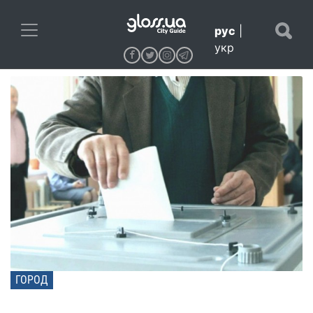
рус
|
укр
ГОРОД