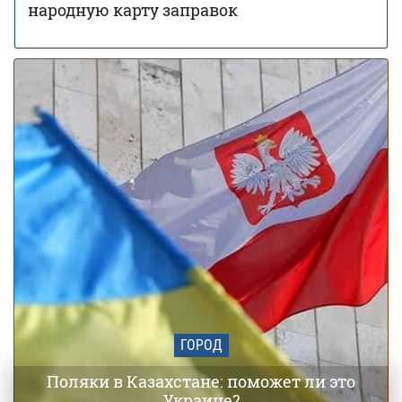
народную карту заправок
стоимость аренды жилья – исследование
Заморозки до -5 накроют Украину в мае:
01 мая 18:24
области и даты похолодания
ГОРОД
Поляки в Казахстане: поможет ли это
Украине?