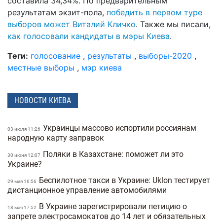
составила 34,34%. По предварительным
результатам экзит-пола,
победить в первом туре
выборов может Виталий Кличко
. Также мы писали,
как голосовали кандидаты в мэры Киева
.
Теги:
голосование
,
результаты
,
выборы-2020
,
местные выборы
,
мэр киева
НОВОСТИ КИЕВА
Украинцы массово испортили россиянам
03 июля 11:26
народную карту заправок
Поляки в Казахстане: поможет ли это
30 июня 12:07
Украине?
Беспилотное такси в Украине: Uklon тестирует
29 мая 16:56
дистанционное управление автомобилями
В Украине зарегистрировали петицию о
18 мая 17:52
запрете электросамокатов до 14 лет и обязательных