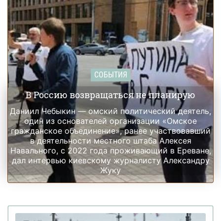
СОБЫТИЯ
В Россию возвращаться не планирую
Даниил Чебыкин — омский политический деятель,
один из основателей организации «Омское
гражданское объединение», ранее участвовавший
в деятельности местного штаба Алексея
Навального, с 2022 года проживающий в Ереване,
дал интервью киевскому журналисту Александру
Жуку