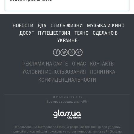
НОВОСТИ
ЕДА
СТИЛЬ ЖИЗНИ
МУЗЫКА И КИНО
ДОСУГ
ПУТЕШЕСТВИЯ
ТЕХНО
СДЕЛАНО В
УКРАИНЕ
РЕКЛАМА НА САЙТЕ
О НАС
КОНТАКТЫ
УСЛОВИЯ ИСПОЛЬЗОВАНИЯ
ПОЛИТИКА
КОНФИДЕНЦИАЛЬНОСТИ
© 2026 «GLOSS.UA»
Все права защищены. ePN
Использование материалов Gloss.ua разрешается только при условии
прямой и открытой для поисковых систем гиперссылки на сайт Gloss.ua.