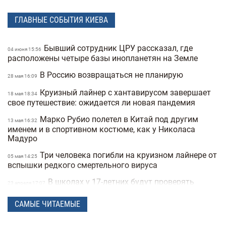
ГЛАВНЫЕ СОБЫТИЯ КИЕВА
Бывший сотрудник ЦРУ рассказал, где
04 июня 15:56
расположены четыре базы инопланетян на Земле
В Россию возвращаться не планирую
28 мая 16:09
Круизный лайнер с хантавирусом завершает
18 мая 18:34
свое путешествие: ожидается ли новая пандемия
Марко Рубио полетел в Китай под другим
13 мая 16:32
именем и в спортивном костюме, как у Николаса
Мадуро
Три человека погибли на круизном лайнере от
05 мая 14:25
вспышки редкого смертельного вируса
В школах у 17-летних будут проверять
23 апреля 17:07
военные документы через «Резерв+» или «Дию»
САМЫЕ ЧИТАЕМЫЕ
Полиция Мексики несколько дней не могла
22 апреля 15:07
найти пропавшую женщину из-за фильтров на фото