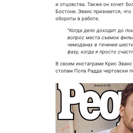
и отцовства. Также он хочет б
Бостоне. Эванс признается, что
обороты в работе.
"
Когда дело доходит до по
вопрос места съемок фильм
чемоданах в течение шести
фазу, когда я просто счас
В своем инстаграме Крис Эванс 
стопам Пола Радда чертовски п