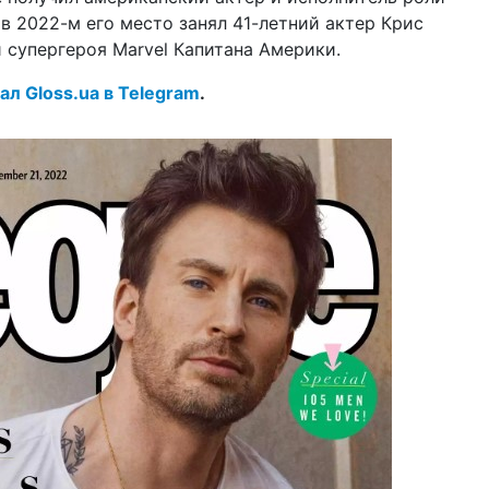
20 о
в 2022-м его место занял 41-летний актер Крис
пл
 супергероя Marvel Капитана Америки.
ре
ал Gloss.ua в Telegram
.
16 о
ми
бл
в 
18 с
на
"в
по
14 а
уг
Ма
из
12 а
сд
Дж
вм
31 и