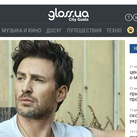
МУЗЫКА И КИНО
ДОСУГ
ПУТЕШЕСТВИЯ
ТЕХНО
Н
21 м
це
о 
22 д
пр
пр
10 д
ск
ук
15:1