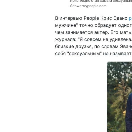
Крис Эванс стал самым сексуальн
Schwartz/people.com
В интервью People Крис Эванс
р
мужчине" точно обрадует одного
чем занимается актер. Его мат
журнала: "Я совсем не удивлена
близкие друзья, по словам Эва
себя "сексуальным" не называет