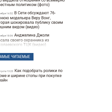
дтвердила отношения со всемирно
вестным политиком (фото)
В Сети обсуждают 76-
оября 14:52
тнюю модельера Веру Вонг,
торая шокировала публику своим
ешним видом (видео)
Анджелина Джоли
оября 18:06
асала своего охранника из
колаевского ТЦК (видео)
Назван самый
оября 17:04
АМЫЕ ЧИТАЕМЫЕ
ксуальный мужчина 2025 года по
рсии People — фото
Украинский бренд
Как подобрать ролики по
ктября 16:57
вгуста 13:20
zhane попал в скандал из-за
рме и ширине стопы при покупке
ллаборации с блогером, которая
лайн
ла жертвой пропаганды
Холостяк Тарас
ктября 17:54
мбалюк рассказал, почему
спались два его предыдущих
ака (фото)