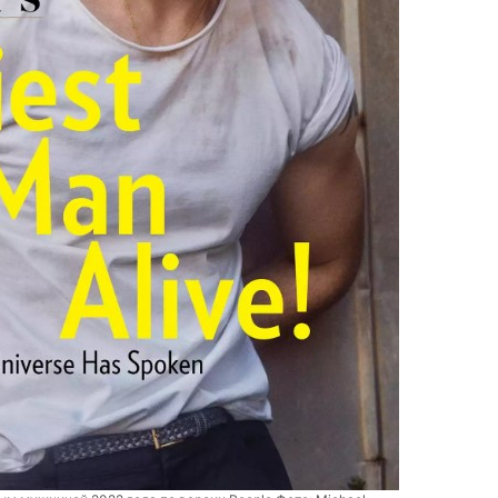
Аз
ук
пот
29 и
сб
по
ве
24 и
мо
ак
(ф
11 и
Ко
Ве
ру
25 и
оп
Ви
(ф
20 и