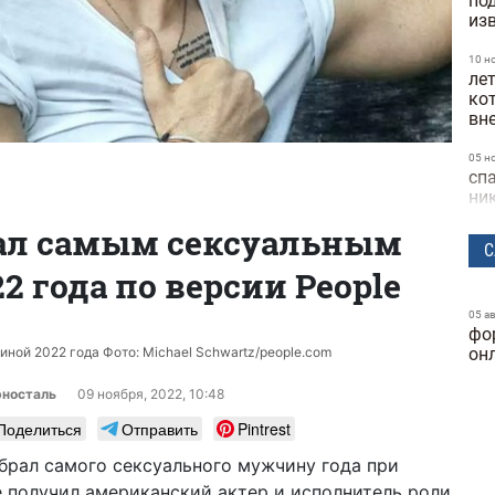
по
из
10 н
ле
ко
вн
05 н
сп
ни
тал самым сексуальным
04 н
С
се
 года по версии People
ве
30 о
05 а
Ba
фо
ко
ой 2022 года Фото: Michael Schwartz/people.com
он
бы
рносталь
09 ноября, 2022, 10:48
28 о
Поделиться
Отправить
Pintrest
Ци
ра
ыбрал самого сексуального мужчину года при
бр
е получил американский актер и исполнитель роли