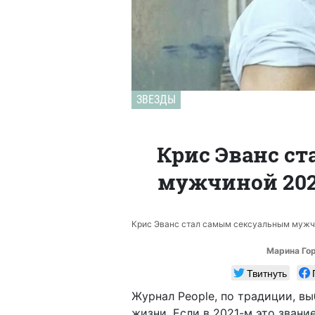
ЗВЕЗДЫ
Крис Эванс с
мужчиной 2022
Крис Эванс стал самым сексуальным мужчин
Марина Го
Твитнуть
Журнал People, по традиции, в
жизни. Если в 2021-м это звани