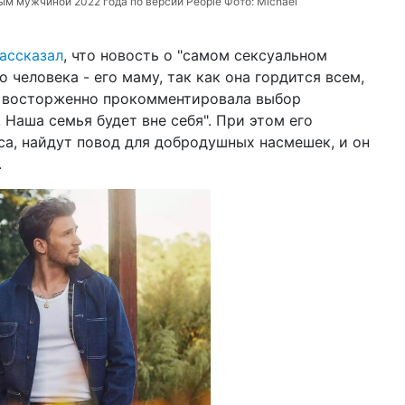
ым мужчиной 2022 года по версии People Фото:
Michael
ро
по
эм
ассказал
, что новость о "самом сексуальном
 человека - его маму, так как она гордится всем,
ь восторженно прокомментировала выбор
. Наша семья будет вне себя". При этом его
нса, найдут повод для добродушных насмешек, и он
.