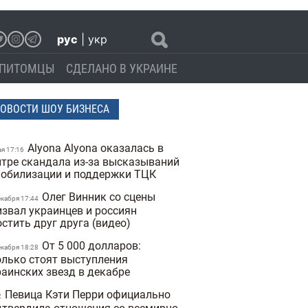
рус
|
укр
ПИТОМЦЫ
СДЕЛАНО В УКРАИНЕ
ОВОСТИ ШОУ БИЗНЕСА
Alyona Alyona оказалась в
ая 17:16
нтре скандала из-за высказываний
мобилизации и поддержки ТЦК
Олег Винник со сцены
екабря 17:44
извал украинцев и россиян
остить друг друга (видео)
От 5 000 долларов:
екабря 18:28
олько стоят выступления
раинских звезд в декабре
Певица Кэти Перри официально
2