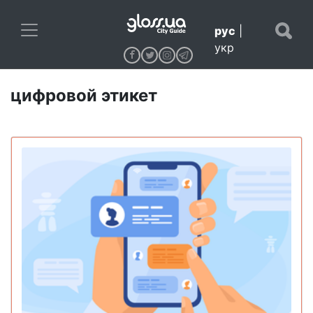
рус
|
укр
цифровой этикет