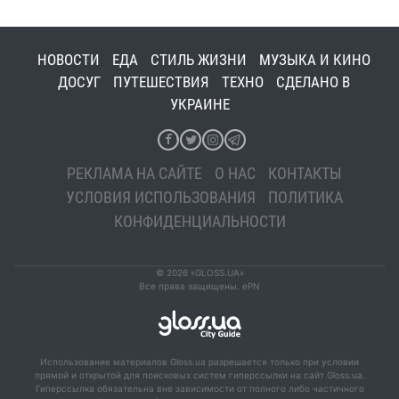
НОВОСТИ
ЕДА
СТИЛЬ ЖИЗНИ
МУЗЫКА И КИНО
ДОСУГ
ПУТЕШЕСТВИЯ
ТЕХНО
СДЕЛАНО В
УКРАИНЕ
РЕКЛАМА НА САЙТЕ
О НАС
КОНТАКТЫ
УСЛОВИЯ ИСПОЛЬЗОВАНИЯ
ПОЛИТИКА
КОНФИДЕНЦИАЛЬНОСТИ
© 2026 «GLOSS.UA»
Все права защищены. ePN
Использование материалов Gloss.ua разрешается только при условии
прямой и открытой для поисковых систем гиперссылки на сайт Gloss.ua.
Гиперссылка обязательна вне зависимости от полного либо частичного