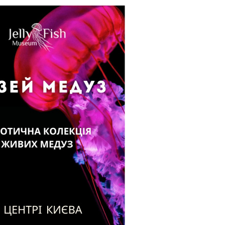
01 а
веч
Ки
27 и
ге
25 и
веч
Ки
15 и
раб
ка