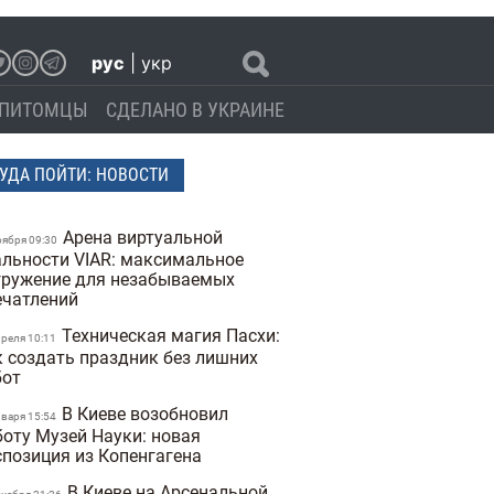
рус
|
укр
ПИТОМЦЫ
СДЕЛАНО В УКРАИНЕ
УДА ПОЙТИ: НОВОСТИ
Арена виртуальной
оября 09:30
альности VIAR: максимальное
гружение для незабываемых
ечатлений
Техническая магия Пасхи:
преля 10:11
к создать праздник без лишних
бот
В Киеве возобновил
нваря 15:54
боту Музей Науки: новая
спозиция из Копенгагена
В Киеве на Арсенальной