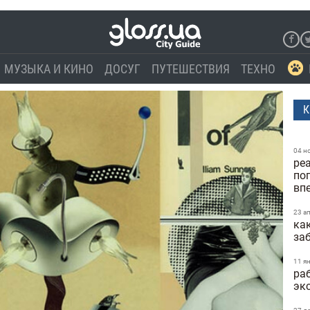
МУЗЫКА И КИНО
ДОСУГ
ПУТЕШЕСТВИЯ
ТЕХНО
К
04 н
ре
по
вп
23 а
ка
за
11 я
ра
эк