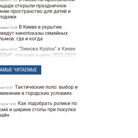
екабря 21:26
ощади открыли праздничное
мнее пространство для детей и
лодежи
В Киеве в укрытии
екабря 16:29
оведут кинопоказы семейных
льмов: где и когда
"Зимова Країна" в Киеве
екабря 20:02
 ВДНГ: локации и цены 2022-2023
дов
АМЫЕ ЧИТАЕМЫЕ
Куда пойти в Киеве на
екабря 10:42
их выходных: 15 лучших
роприятий
Тактические поло: выбор и
юля 10:51
Известно, какой будет
именение в городских условиях
оября 23:02
имова Країна" на ВДНГ в Киеве
Как подобрать ролики по
вгуста 13:20
В Украине начался
рме и ширине стопы при покупке
ктября 16:17
аготворительный фестиваль по
лайн
ичным культурам
В Украине предлагают
ентября 22:16
смотреть украинское кино за 1