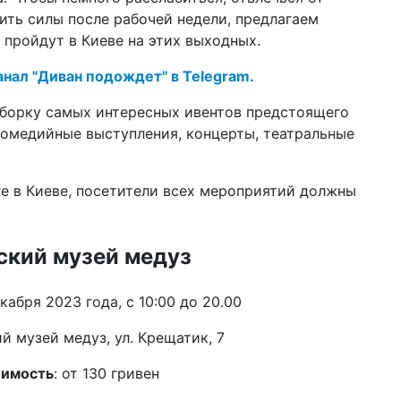
гр
ить силы после рабочей недели, предлагаем
 пройдут в Киеве на этих выходных.
22 с
бо
анал "Диван подождет" в Telegram.
(ф
21 с
дборку самых интересных ивентов предстоящего
ве
комедийные выступления, концерты, театральные
ло
19 с
ки
е в Киеве, посетители всех мероприятий должны
да
19 а
пр
ский музей медуз
ук
кабря 2023 года, с 10:00 до 20.00
19 а
по
о 
й музей медуз, ул. Крещатик, 7
08 а
имость
: от 130 гривен
13
Ки