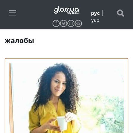
рус
|
укр
жалобы