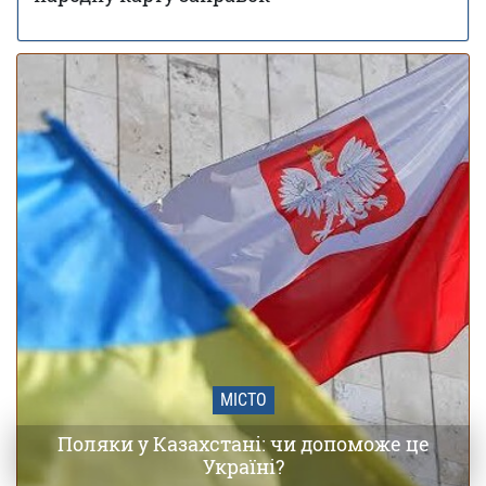
Заморозки до -5 накриють Україну в травні:
01 травня 18:24
області та дати похолодання
МІСТО
Поляки у Казахстані: чи допоможе це
Україні?