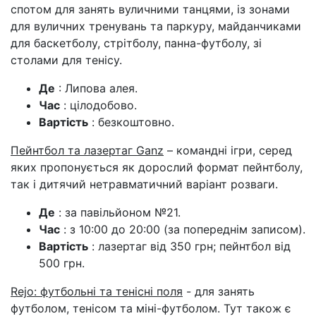
спотом для занять вуличними танцями, із зонами
для вуличних тренувань та паркуру, майданчиками
для баскетболу, стрітболу, панна-футболу, зі
столами для тенісу.
Де
: Липова алея.
Час
: цілодобово.
Вартість
: безкоштовно.
Пейнтбол та лазертаг Ganz
– командні ігри, серед
яких пропонується як дорослий формат пейнтболу,
так і дитячий нетравматичний варіант розваги.
Де
: за павільйоном №21.
Час
: з 10:00 до 20:00 (за попереднім записом).
Вартість
: лазертаг від 350 грн; пейнтбол від
500 грн.
Rejo: футбольні та тенісні поля
- для занять
футболом, тенісом та міні-футболом. Тут також є