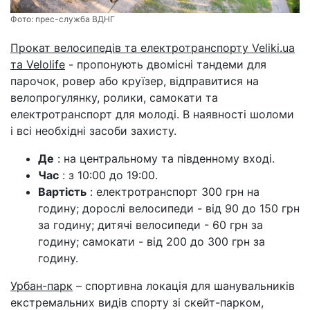
Фото:
прес-служба ВДНГ
Прокат велосипедів та електротранспорту Veliki.ua
та Velolife
- пропонують двомісні тандеми для
парочок, ровер або круїзер, відправитися на
велопрогулянку, ролики, самокати та
електротранспорт для молоді. В наявності шоломи
і всі необхідні засоби захисту.
Де
: на центральному та південному вході.
Час
: з 10:00 до 19:00.
Вартість
: електротранспорт 300 грн на
годину; дорослі велосипеди - від 90 до 150 грн
за годину; дитячі велосипеди - 60 грн за
годину; самокати - від 200 до 300 грн за
годину.
Урбан-парк
– спортивна локація для шанувальників
екстремальних видів спорту зі скейт-парком,