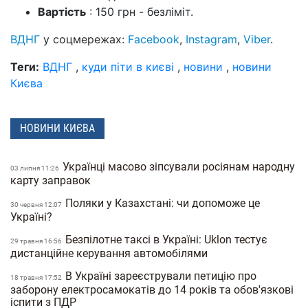
Вартість
: 150 грн - безліміт.
ВДНГ
у соцмережах:
Facebook
,
Instagram
,
Viber
.
Теги:
ВДНГ
,
куди піти в києві
,
новини
,
новини
Києва
НОВИНИ КИЄВА
Українці масово зіпсували росіянам народну
03 липня 11:26
карту заправок
Поляки у Казахстані: чи допоможе це
30 червня 12:07
Україні?
Безпілотне таксі в Україні: Uklon тестує
29 травня 16:56
дистанційне керування автомобілями
В Україні зареєстрували петицію про
18 травня 17:52
заборону електросамокатів до 14 років та обов'язкові
іспити з ПДР