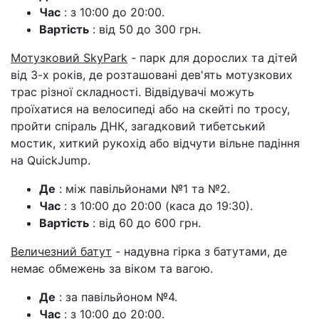
Час
: з 10:00 до 20:00.
Вартість
: від 50 до 300 грн.
Мотузковий SkyPark
- парк для дорослих та дітей
від 3-х років, де розташовані дев'ять мотузкових
трас різної складності. Відвідувачі можуть
проїхатися на велосипеді або на скейті по тросу,
пройти спіраль ДНК, загадковий тибетський
мостик, хиткий рукохід або відчути вільне падіння
на QuickJump.
Де
: між павільйонами №1 та №2.
Час
: з 10:00 до 20:00 (каса до 19:30).
Вартість
: від 60 до 600 грн.
Величезний батут
- надувна гірка з батутами, де
немає обмежень за віком та вагою.
Де
: за павільйоном №4.
Час
: з 10:00 до 20:00.