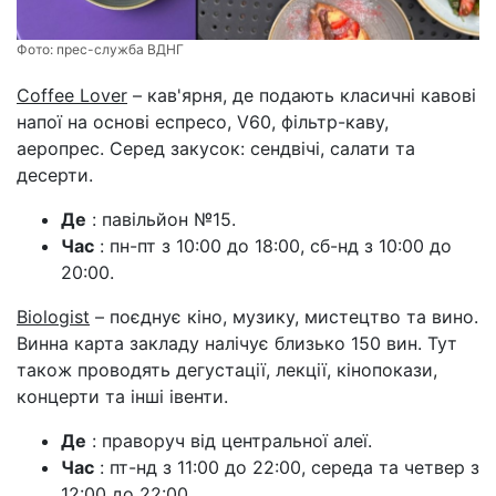
Фото:
прес-служба ВДНГ
Coffee Lover
– кав'ярня, де подають класичні кавові
напої на основі еспресо, V60, фільтр-каву,
аеропрес. Серед закусок: сендвічі, салати та
десерти.
Де
: павільйон №15.
Час
: пн-пт з 10:00 до 18:00, сб-нд з 10:00 до
20:00.
Biologist
– поєднує кіно, музику, мистецтво та вино.
Винна карта закладу налічує близько 150 вин. Тут
також проводять дегустації, лекції, кінопокази,
концерти та інші івенти.
Де
: праворуч від центральної алеї.
Час
: пт-нд з 11:00 до 22:00, середа та четвер з
12:00 до 22:00.