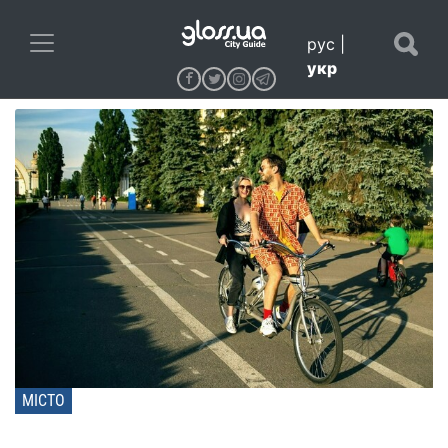
рус
|
укр
МІСТО