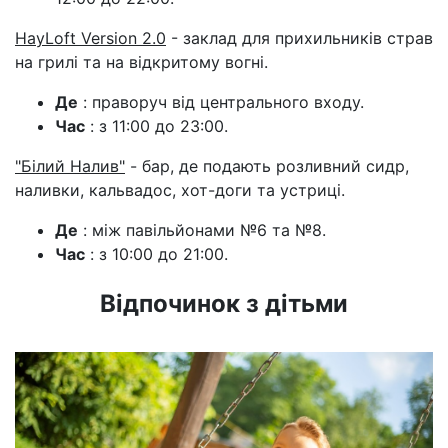
HayLoft Version 2.0
- заклад для прихильників страв
на грилі та на відкритому вогні.
Де
: праворуч від центрального входу.
Час
: з 11:00 до 23:00.
"Білий Налив"
- бар, де подають розливний сидр,
наливки, кальвадос, хот-доги та устриці.
Де
: між павільйонами №6 та №8.
Час
: з 10:00 до 21:00.
Відпочинок з дітьми