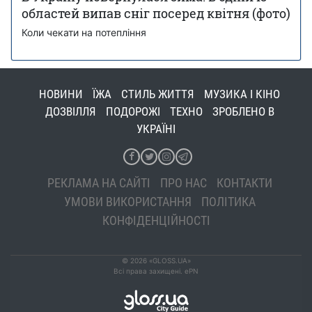
областей випав сніг посеред квітня (фото)
Коли чекати на потепління
НОВИНИ
ЇЖА
СТИЛЬ ЖИТТЯ
МУЗИКА І КІНО
ДОЗВІЛЛЯ
ПОДОРОЖІ
ТЕХНО
ЗРОБЛЕНО В
УКРАЇНІ
РЕКЛАМА НА САЙТІ
ПРО НАС
КОНТАКТИ
УМОВИ ВИКОРИСТАННЯ
ПОЛІТИКА
КОНФІДЕНЦІЙНОСТІ
© 2026 «GLOSS.UA»
Всі права захищені. ePN