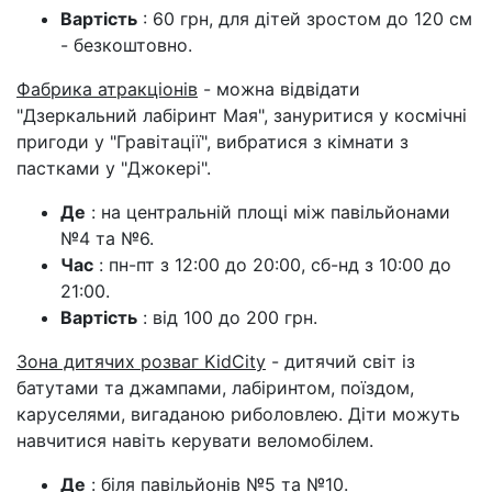
Вартість
: 60 грн, для дітей зростом до 120 см
- безкоштовно.
Фабрика атракціонів
- можна відвідати
"Дзеркальний лабіринт Мая", зануритися у космічні
пригоди у "Гравітації", вибратися з кімнати з
пастками у "Джокері".
Де
: на центральній площі між павільйонами
№4 та №6.
Час
: пн-пт з 12:00 до 20:00, сб-нд з 10:00 до
21:00.
Вартість
: від 100 до 200 грн.
Зона дитячих розваг KidCity
- дитячий світ із
батутами та джампами, лабіринтом, поїздом,
каруселями, вигаданою риболовлею. Діти можуть
навчитися навіть керувати веломобілем.
Де
: біля павільйонів №5 та №10.