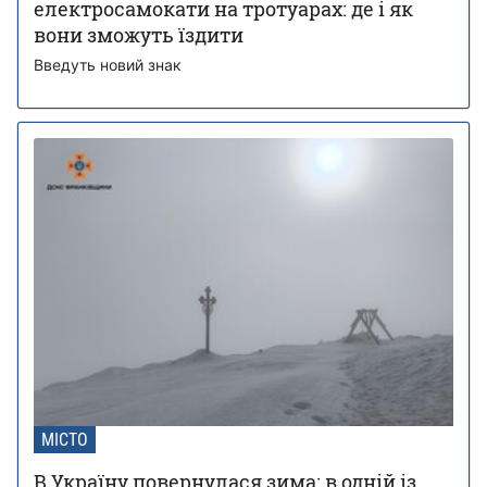
електросамокати на тротуарах: де і як
вони зможуть їздити
Введуть новий знак
МІСТО
В Україну повернулася зима: в одній із