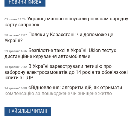
НОВИНИ КИЄВА
Українці масово зіпсували росіянам народну
03 липня 11:26
карту заправок
Поляки у Казахстані: чи допоможе це
30 червня 12:07
Україні?
Безпілотне таксі в Україні: Uklon тестує
29 травня 16:56
дистанційне керування автомобілями
В Україні зареєстрували петицію про
18 травня 17:52
заборону електросамокатів до 14 років та обов'язкові
іспити з ПДР
єВідновлення: алгоритм дій, як отримати
14 травня 15:30
компенсацію за пошкоджене чи знищене житло
В Україні хочуть заборонити
06 травня 15:50
електросамокати на тротуарах: де і як вони зможуть
НАЙБІЛЬШ ЧИТАНІ
їздити
В Україну повернулася зима: в одній із
21 квiтня 17:53
областей випав сніг посеред квітня (фото)