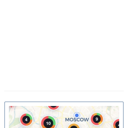
Попит на квартири у Києві впав на 40%: як
25 лютого 19:41
це вплинуло на вартість нерухомості
Яка погода в Україні буде на початку весни:
25 лютого 18:21
прогноз на березень
Українські архітектори запропонували
23 лютого 15:46
перетворити підземні переходи та зупинки на укриття
Власна генерація та накопичення енергії: як
20 лютого 11:11
у ЖК Gravity Park втілюється в життя новий тренд
столичної нерухомості
20% київських білбордів можуть
13 сiчня 16:23
відстежувати телефони перехожих
На Україну насувається циклон Niksala:
10 листопада 16:58
що буде з погодою завтра
Штрафи до 3400 грн: Кабмін пропонує
18 серпня 16:36
посилити покарання за порушення комендантської
години
За тварин в авто штрафуватимуть та
10 липня 16:23