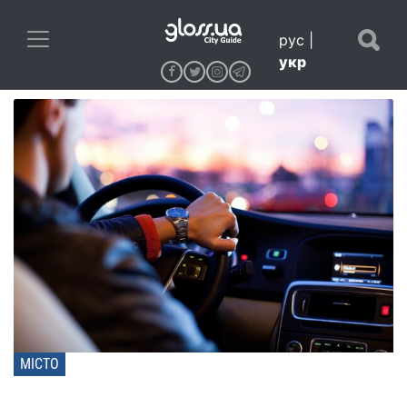
рус
|
укр
МІСТО