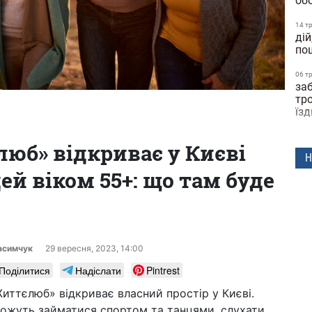
обо
14 т
ді
по
06 т
за
тро
їз
21 к
юб» відкриває у Києві
зим
Н
по
ей віком 55+: що там буде
25 л
впа
ва
25 л
на 
асимчук
29 вересня, 2023, 14:00
бе
Поділитися
Надіслати
Pintrest
23 л
иттєлюб» відкриває власний простір у Києві.
за
пе
 зможуть займатися спортом та танцями, слухати