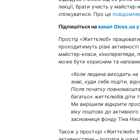
лекції, брати участь у майстер-к
спілкуватися. Про це
повідомля
Підпишіться на
канал Gloss.ua у
Простір «Життєлюб» працювати
проходитимуть різні активності – 
майстер-класи, кіноперегляди, п
може бути корисним та наповню
«Коли людина виходить на п
знає, куди себе подіти, від
Після початку повномасшта
багатьох життєлюбів діти т
Ми вирішили відкрити про
віку поштовх до активног
засновниця фонду Тіна Нік
Також у просторі «Життєлюб» б
активностями – пограти в шахи 