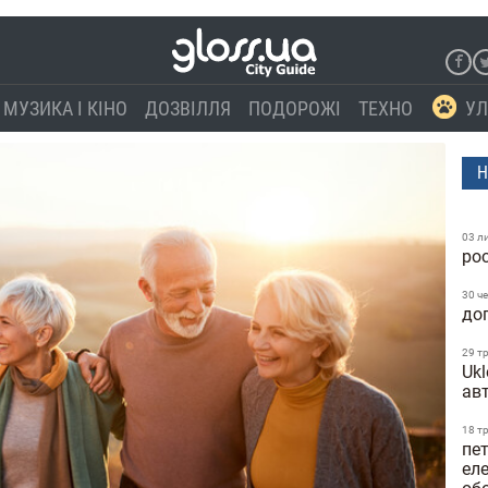
МУЗИКА І КІНО
ДОЗВІЛЛЯ
ПОДОРОЖІ
ТЕХНО
УЛ
Н
03 л
ро
30 ч
до
29 т
Ukl
ав
18 т
пе
еле