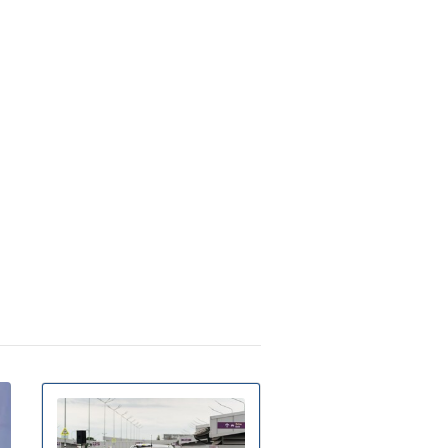
ка: де і коли очікується пік
мператури
Контрактову площу
ервня 12:46
дали на 2 роки данській
рмкомпанії для проекту боротьби
діабетом
В Україну йдуть дощі та
равня 17:54
зи: синоптик попередила, в яких
ластях зіпсується погода
У яких районах Києва
равня 14:51
йбільше зросла вартість оренди
тла – дослідження
Заморозки до -5 накриють
равня 18:24
аїну в травні: області та дати
холодання