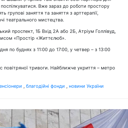
спе
о поспілкуватися. Вже зараз до роботи простору
те
ть групові заняття та заняття з арттерапії,
02 ч
ачі театрального мистецтва.
від
фа
ький проспект, 1Б Вхід 2А або 2Б, Атріум Голлівуд,
з 
аписом «Простір «Життєлюб».
22 т
гро
ня по буднях з 11:00 до 17:00, у четвер – з 13:00
об
19 т
ас повітряної тривоги. Найближче укриття – метро
на
жи
01 т
енсіонери
,
благодійні фонди
,
новини України
Укр
по