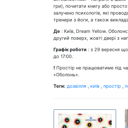
гри), почитати книгу або прост
залучено психологів, які проводя
тренери з йоги, а також виклад
Де
: Київ, Dream Yellow. Оболонс
другий поверх, жовті двері з н
Графік роботи
: з 29 вересня щод
до 17:00.
❗ Простір не працюватиме під ч
«Оболонь».
Теги:
дозвілля
,
київ
,
простір
,
п