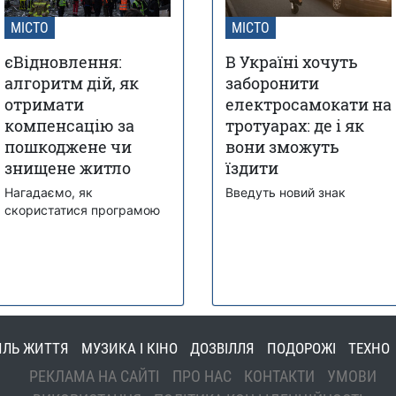
МІСТО
МІСТО
єВідновлення:
В Україні хочуть
алгоритм дій, як
заборонити
отримати
електросамокати на
компенсацію за
тротуарах: де і як
пошкоджене чи
вони зможуть
знищене житло
їздити
Нагадаємо, як
Введуть новий знак
скористатися програмою
ИЛЬ ЖИТТЯ
МУЗИКА І КІНО
ДОЗВІЛЛЯ
ПОДОРОЖІ
ТЕХНО
РЕКЛАМА НА САЙТІ
ПРО НАС
КОНТАКТИ
УМОВИ