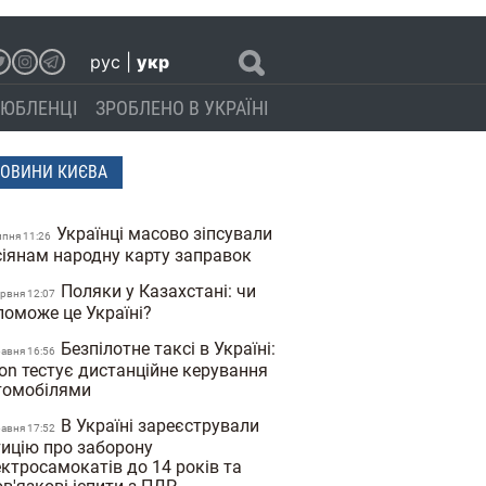
рус
|
укр
ЮБЛЕНЦІ
ЗРОБЛЕНО В УКРАЇНІ
ОВИНИ КИЄВА
Українці масово зіпсували
ипня 11:26
сіянам народну карту заправок
Поляки у Казахстані: чи
ервня 12:07
поможе це Україні?
Безпілотне таксі в Україні:
равня 16:56
on тестує дистанційне керування
томобілями
В Україні зареєстрували
равня 17:52
тицію про заборону
ктросамокатів до 14 років та