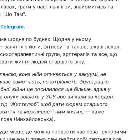
ласах, грати у настільні ігри, знайомитись та
20 л
є
"Шо Там".
нак
Pa
 Telegram.
ст
13 сi
ме щодня по буднях. Щодня у ньому
мо
заняття з йоги, фітнесу та танців, цікаві лекції,
пе
сихотерапевтичні групи, арттерапія та все, що
10 л
вати життя людей старшого віку.
цик
за
енсію, вона ніби опиняється у вакуумі, не
чуває самотність, непотрібність, фрустрацію.
18 с
Ка
бної війни це посилилося ще більше, адже у
по
а онуки воюють у ЗСУ або виїхали за кордон.
ко
стір “Життєлюб”, щоб дати людям старшого
10 л
о життя та можливості ним жити», —
каже
шт
олова (Михайловська).
во
по
уде місце, де можна провести час поза груповими
02 ч
чи шашки (і прямо там знайти собі партнера для