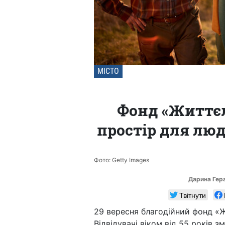
МІСТО
Фонд «Життєл
простір для люд
Фото: Getty Images
Дарина Гер
Твітнути
29 вересня благодійний фонд «Ж
Відвідувачі віком від 55 років