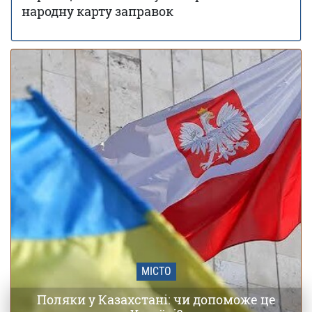
вартість оренди житла – дослідження
народну карту заправок
Заморозки до -5 накриють Україну в травні:
01 травня 18:24
області та дати похолодання
МІСТО
Поляки у Казахстані: чи допоможе це