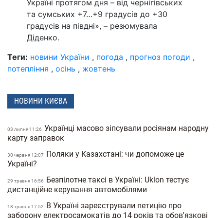
Україні протягом дня – від чернігівських
та сумських +7…+9 градусів до +30
градусів на півдні», – резюмувала
Діденко.
Теги:
новини України
,
погода
,
прогноз погоди
,
потепління
,
осінь
,
жовтень
НОВИНИ КИЄВА
Українці масово зіпсували росіянам народну
03 липня 11:26
карту заправок
Поляки у Казахстані: чи допоможе це
30 червня 12:07
Україні?
Безпілотне таксі в Україні: Uklon тестує
29 травня 16:56
дистанційне керування автомобілями
В Україні зареєстрували петицію про
18 травня 17:52
заборону електросамокатів до 14 років та обов'язкові