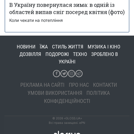
В Україну повернулася зима: в одній із
областей випав сніг посеред квітня (фото)
Коли чекати на потепління
НОВИНИ
ЇЖА
СТИЛЬ ЖИТТЯ
МУЗИКА І КІНО
ДОЗВІЛЛЯ
ПОДОРОЖІ
ТЕХНО
ЗРОБЛЕНО В
УКРАЇНІ
РЕКЛАМА НА САЙТІ
ПРО НАС
КОНТАКТИ
УМОВИ ВИКОРИСТАННЯ
ПОЛІТИКА
КОНФІДЕНЦІЙНОСТІ
© 2026 «GLOSS.UA»
Всі права захищені. ePN