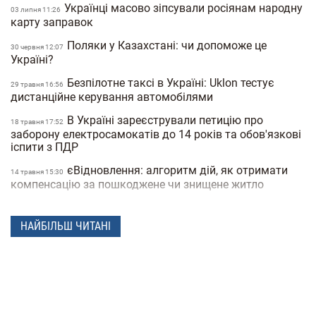
Українці масово зіпсували росіянам народну
03 липня 11:26
карту заправок
Поляки у Казахстані: чи допоможе це
30 червня 12:07
Україні?
Безпілотне таксі в Україні: Uklon тестує
29 травня 16:56
дистанційне керування автомобілями
В Україні зареєстрували петицію про
18 травня 17:52
заборону електросамокатів до 14 років та обов'язкові
іспити з ПДР
єВідновлення: алгоритм дій, як отримати
14 травня 15:30
компенсацію за пошкоджене чи знищене житло
В Україні хочуть заборонити
06 травня 15:50
електросамокати на тротуарах: де і як вони зможуть
НАЙБІЛЬШ ЧИТАНІ
їздити
В Україну повернулася зима: в одній із
21 квiтня 17:53
областей випав сніг посеред квітня (фото)
Попит на квартири у Києві впав на 40%: як
25 лютого 19:41
це вплинуло на вартість нерухомості