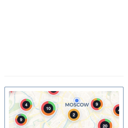
Яка погода в Україні буде на початку весни:
25 лютого 18:21
прогноз на березень
Українські архітектори запропонували
23 лютого 15:46
перетворити підземні переходи та зупинки на укриття
Власна генерація та накопичення енергії: як
20 лютого 11:11
у ЖК Gravity Park втілюється в життя новий тренд
столичної нерухомості
20% київських білбордів можуть
13 сiчня 16:23
відстежувати телефони перехожих
На Україну насувається циклон Niksala:
10 листопада 16:58
що буде з погодою завтра
Штрафи до 3400 грн: Кабмін пропонує
18 серпня 16:36
посилити покарання за порушення комендантської
години
За тварин в авто штрафуватимуть та
10 липня 16:23
позбавлятимуть волі: у КМДА нагадали про покарання
для водіїв