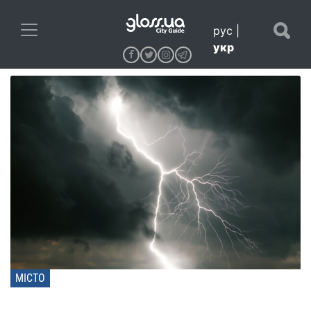
рус
|
укр
МІСТО