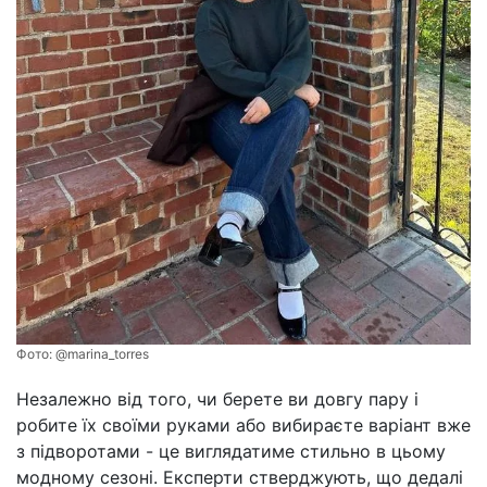
Фото:
@marina_torres
Незалежно від того, чи берете ви довгу пару і
робите їх своїми руками або вибираєте варіант вже
з підворотами - це виглядатиме стильно в цьому
модному сезоні. Експерти стверджують, що дедалі