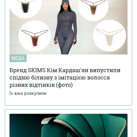
МОДА
Бренд SKIMS Кім Кардаш'ян випустили
спідню білизну з імітацією волосся
різних відтінків (фото)
Їх вже розкупили