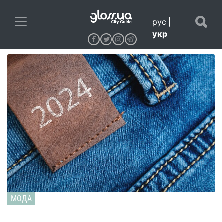
рус
|
укр
МОДА