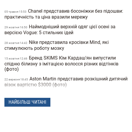
Chanel представив босоніжки без підошви:
05 травня 15:53
практичність та ціна вразили мережу
Наймодніший верхній одяг цієї осені за
29 жовтня 16:50
версією Vogue: 5 стильних ідей
Nike представила кросівки Mind, які
28 жовтня 14:42
стимулюють роботу мозку
Бренд SKIMS Кім Кардаш'ян випустили
15 жовтня 12:46
спідню білизну з імітацією волосся різних відтінків
(фото)
Aston Martin представив розкішний дитячий
22 вересня 18:45
візок вартістю $3000 (фото)
Кому дістанеться модна імперія та
08 вересня 12:58
багатомільярдні статки Джорджо Армані: спадщина
НАЙБІЛЬШ ЧИТАНІ
легендарного дизайнера
Кім Кардаш'ян та її 69-річна мама знялися в
30 червня 16:34
рекламі купальників SKIMS x Roberto Cavalli (фото)
Hermès випустив перші у своїй історії
17 червня 15:18