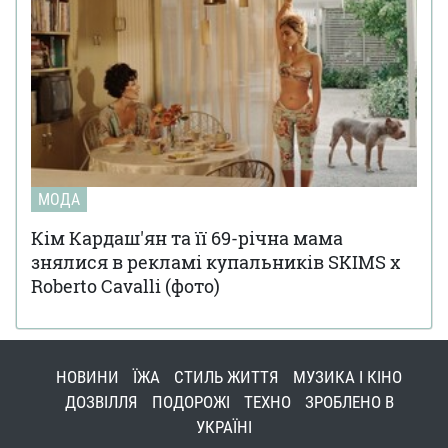
МОДА
Кім Кардаш'ян та її 69-річна мама
знялися в рекламі купальників SKIMS x
Roberto Cavalli (фото)
НОВИНИ
ЇЖА
СТИЛЬ ЖИТТЯ
МУЗИКА І КІНО
ДОЗВІЛЛЯ
ПОДОРОЖІ
ТЕХНО
ЗРОБЛЕНО В
УКРАЇНІ