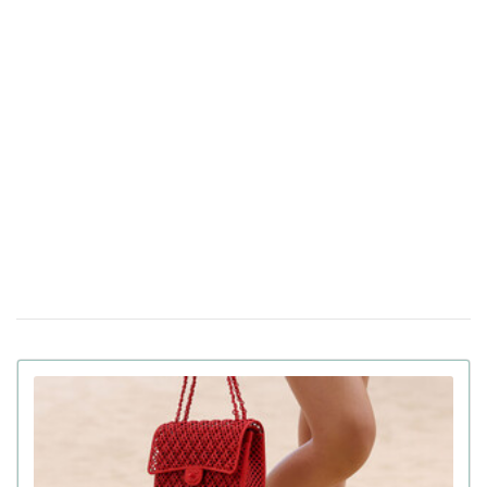
навушники: особливості та ціна
Найактуальніші босоніжки цього літа і з чим
09 червня 16:52
їх носити
Zara продовжує працювати в РФ під іншими
15 травня 17:56
вивісками: Financial Times викрив схему
Бренд Maison Margiela на своєму показі
09 травня 17:02
представив майку з пакету: ціна та фото
5 стильних альтернатив підборам, які
29 квiтня 15:57
доповнять ошатні образи цього сезону
Італійський будинок моди Prada придбав
11 квiтня 16:20
бренд Versace за 1,4 мільярда доларів готівкою
Louis Vuitton до Великодня випустили
04 квiтня 15:25
шоколадну сумку у формі яйця: ціна вражає
Crocs випустили пухнасті та окаті тапки в
13:47
колаборації з «Корпорацією монстрів» (фото)
PUMA випустила колаборацію з «Грою в
15:46
кальмара»: костюми, кросівки та аксесуари (фото)