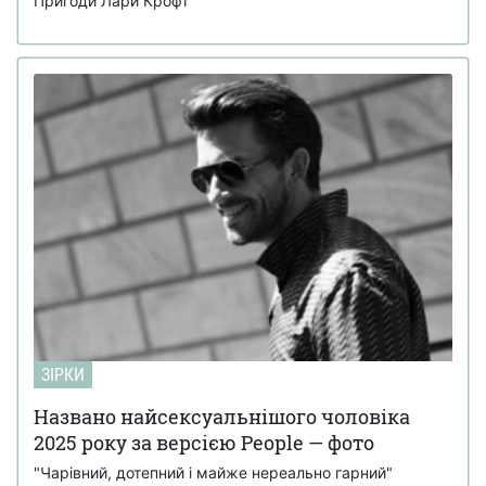
Пригоди Лари Крофт
ЗІРКИ
Названо найсексуальнішого чоловіка
2025 року за версією People — фото
"Чарівний, дотепний і майже нереально гарний"