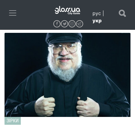
рус
|
укр
ЗІРКИ