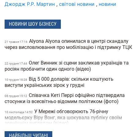
Джордж Р.Р. Мартин
,
світові новини
,
новини
НОВИНИ ШОУ БІЗНЕСУ
Alyona Alyona опинилася в центрі скандалу
21 травня 17:16
через висловлювання про мобілізацію і підтримку ТЦК
Олег Винник зі сцени закликав українців та
22 грудня 17:44
росіян пробачити один одного (відео)
Від 5 000 доларів: скільки коштують
10 грудня 18:28
виступи українських зірок у грудні
Співачка Кеті Перрі офіційно підтвердила
08 грудня 15:12
стосунки із всесвітньо відомим політиком (фото)
У Мережі обговорюють 76-річну
10 листопада 14:52
модельєрку Віру Вонг, яка шокувала публіку своїм
зовнішнім виглядом (відео)
Анджеліна Джолі визволяла свого
05 листопада 18:06
НАЙБІЛЬШ ЧИТАНІ