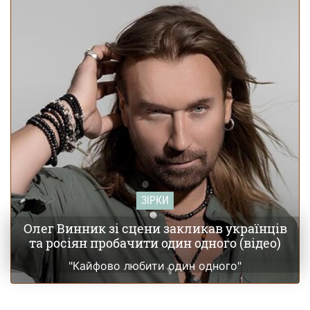
батько дитини поділився своїми першими емоціями
(фото)
ЗІРКИ
Олег Винник зі сцени закликав українців
та росіян пробачити один одного (відео)
"Кайфово любити один одного"