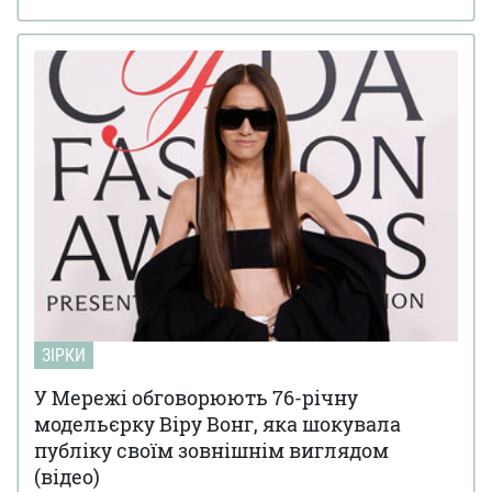
ЗІРКИ
У Мережі обговорюють 76-річну
модельєрку Віру Вонг, яка шокувала
публіку своїм зовнішнім виглядом
(відео)