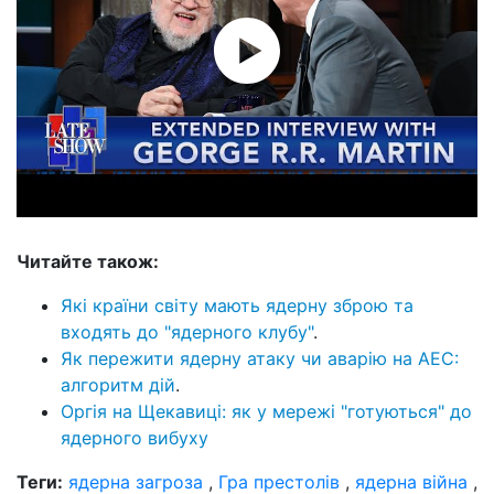
Читайте також:
Які країни світу мають ядерну зброю та
входять до "ядерного клубу"
.
Як пережити ядерну атаку чи аварію на АЕС:
алгоритм дій
.
Оргія на Щекавиці: як у мережі "готуються" до
ядерного вибуху
Теги:
ядерна загроза
,
Гра престолів
,
ядерна війна
,