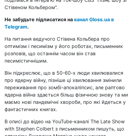
Стівеном Кольбером".
Не забудьте підписатися на
канал Gloss.ua в
Telegram
.
На питання ведучого Стівена Кольбера про
оптимізм і песимізм у його роботах, письменник
розповів, що останнім часом він став
песимістичнішим.
Він підкреслює, що в 50-60-х люди хвилювалися
про ядерну війну, пізніше ці хвилювання змінили
переживання про зомбі-апокаліпсис, але раптово
ядерна війна здається більш фізичною знову та ми
маємо нові пандемічні хвороби, про які йдеться у
фантастичних книгах.
В описі до відео на YouTube-каналі The Late Show
with Stephen Colbert з письменником пишуть, що
оптимізм Джорджа Мартіна щодо нашого