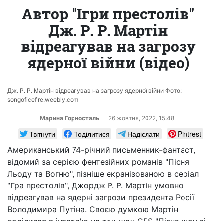
Автор "Ігри престолів"
Дж. Р. Р. Мартін
відреагував на загрозу
ядерної війни (відео)
Дж. Р. Р. Мартін відреагував на загрозу ядерної війни Фото:
songoficefire.weebly.com
Марина Горносталь
26 жовтня, 2022, 15:48
Твітнути
Поділитися
Надіслати
Pintrest
Американський 74-річний письменник-фантаст,
відомий за серією фентезійних романів "Пісня
Льоду та Вогню", пізніше екранізованою в серіал
"Гра престолів", Джордж Р. Р. Мартін умовно
відреагував на ядерні загрози президента Росії
Володимира Путіна. Своєю думкою Мартін
поділився в інтерв'ю на ток-шоу CBS "Пізнє шоу зі