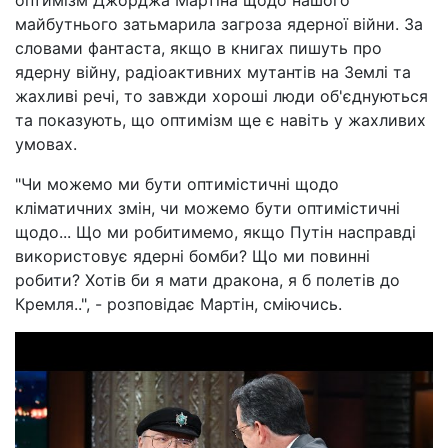
майбутнього затьмарила загроза ядерної війни. За
словами фантаста, якщо в книгах пишуть про
ядерну війну, радіоактивних мутантів на Землі та
жахливі речі, то завжди хороші люди об'єднуються
та показують, що оптимізм ще є навіть у жахливих
умовах.
"Чи можемо ми бути оптимістичні щодо
кліматичних змін, чи можемо бути оптимістичні
щодо... Що ми робитимемо, якщо Путін насправді
використовує ядерні бомби? Що ми повинні
робити? Хотів би я мати дракона, я б полетів до
Кремля..", - розповідає Мартін, сміючись.