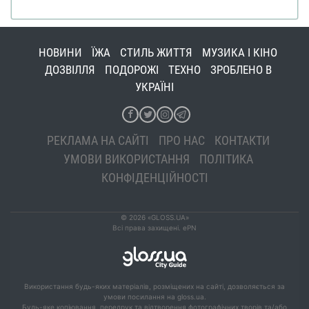
НОВИНИ
ЇЖА
СТИЛЬ ЖИТТЯ
МУЗИКА І КІНО
ДОЗВІЛЛЯ
ПОДОРОЖІ
ТЕХНО
ЗРОБЛЕНО В
УКРАЇНІ
РЕКЛАМА НА САЙТІ
ПРО НАС
КОНТАКТИ
УМОВИ ВИКОРИСТАННЯ
ПОЛІТИКА
КОНФІДЕНЦІЙНОСТІ
© 2026 «GLOSS.UA»
Всі права захищені. ePN
Використання будь-яких матеріалів, розміщених на сайті, дозволяється за
умови посилання на gloss.ua.
Будь-яке копіювання, передрук та відтворення фотографічних творів та/або