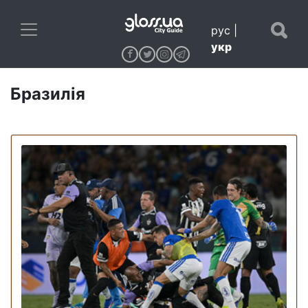
рус
|
укр
Бразилія