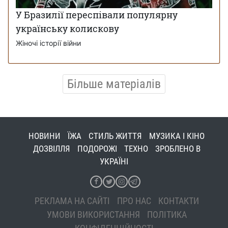
У Бразилії переспівали популярну
українську колискову
Жіночі історії війни
Більше матеріалів
НОВИНИ
ЇЖА
СТИЛЬ ЖИТТЯ
МУЗИКА І КІНО
ДОЗВІЛЛЯ
ПОДОРОЖІ
ТЕХНО
ЗРОБЛЕНО В
УКРАЇНІ
РЕКЛАМА НА САЙТІ
ПРО НАС
КОНТАКТИ
УМОВИ ВИКОРИСТАННЯ
ПОЛІТИКА