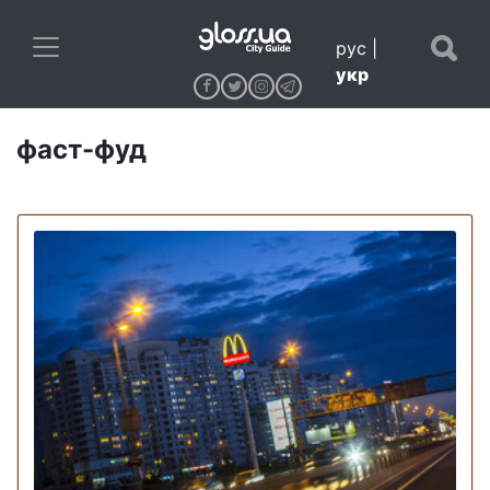
рус
|
укр
фаст-фуд