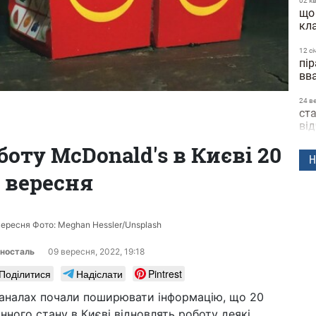
02 к
що
кл
12 сi
пір
вв
24 в
ста
ві
оту McDonald's в Києві 20
04 в
Н
їда
вересня
по
пі
15 с
пр
вересня Фото: Meghan Hessler/Unsplash
за
носталь
09 вересня, 2022, 19:18
09 ч
Поділитися
Надіслати
Pintrest
на
лі
каналах почали поширювати інформацію, що 20
нного стану в Києві відновлять роботу деякі
14 т