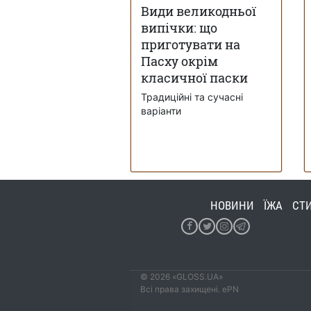
Види великодньої
випічки: що
приготувати на
Пасху окрім
класичної паски
Традиційні та сучасні
варіанти
НОВИНИ
ЇЖА
СТ
© 2026 «GLOSS.UA»
Всі права захищені. ePN