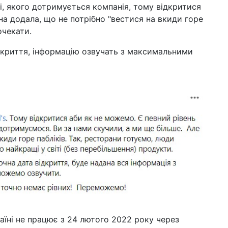
вар
ті, якого дотримується компанія, тому відкритися
(ві
на додала, що не потрібно "вестися на вкиди горе
очекати.
11 л
пе
піц
ідкриття, інформацію озвучать з максимальними
06 л
са
ка
не
10 сi
аб
ре
03 г
обі
по
аїні не працює з 24 лютого 2022 року через