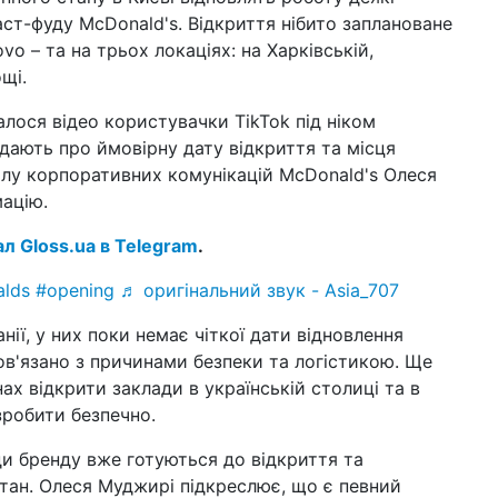
на
ст-фуду McDonald's. Відкриття нібито заплановане
як 
vo – та на трьох локаціях: на Харківській,
щі.
05 т
суп
за
алося відео користувачки TikTok під ніком
відають про ймовірну дату відкриття та місця
01 т
при
ділу корпоративних комунікацій McDonald's Олеся
пр
ацію.
21 к
ал Gloss.ua в Telegram
.
«д
до 
lds
#opening
♬ оригінальний звук - Asia_707
10 к
пас
ії, у них поки немає чіткої дати відновлення
та
пов'язано з причинами безпеки та логістикою. Ще
ах відкрити заклади в українській столиці та в
09 к
у с
зробити безпечно.
за
ди бренду вже готуються до відкриття та
27 б
тан. Олеся Муджирі підкреслює, що є певний
з'я