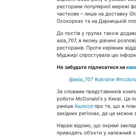
ресторани популярної мережі фа
часткове – лише на доставку Glo
Осокорках та на Дарницькій пло
До постів у групах також додав
asia_707, в якому дівчині розпо
ресторанів. Проте керівник від
Муджирі спростувала цю інформ
Не забудьте підписатися на
кан
@asia_707
#ukraine
#mcdona
За словами представників компан
роботи McDonald's у Києві. Це 
раніше
йшлося
про те, що в план
західних регіонах, де це можна 
Наразі відомо, що окремі закла
приводять об'єкти у належний с