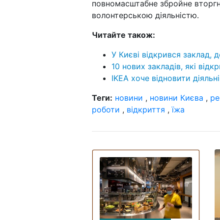
повномасштабне збройне вторгне
волонтерською діяльністю.
Читайте також:
У Києві відкрився заклад,
10 нових закладів, які відк
IKEA хоче відновити діяльні
Теги:
новини
,
новини Києва
,
ре
роботи
,
відкриття
,
їжа