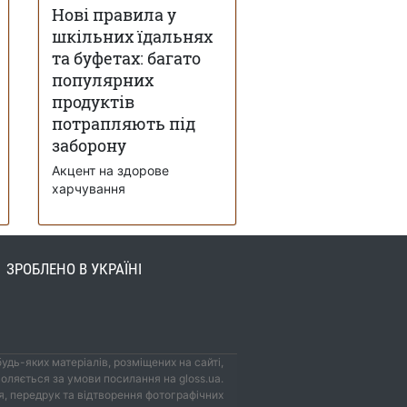
Нові правила у
шкільних їдальнях
та буфетах: багато
популярних
продуктів
потрапляють під
заборону
Акцент на здорове
харчування
ЗРОБЛЕНО В УКРАЇНІ
удь-яких матеріалів, розміщених на сайті,
оляється за умови посилання на gloss.ua.
, передрук та відтворення фотографічних