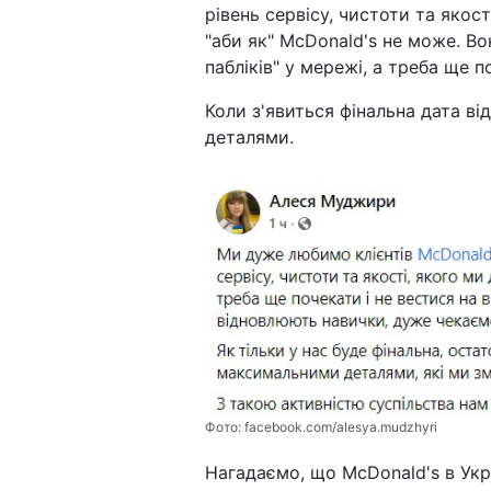
рівень сервісу, чистоти та якос
"аби як" McDonald's не може. Во
пабліків" у мережі, а треба ще п
Коли з'явиться фінальна дата в
деталями.
Фото:
facebook.com/alesya.mudzhyri
Нагадаємо, що McDonald's в Укр