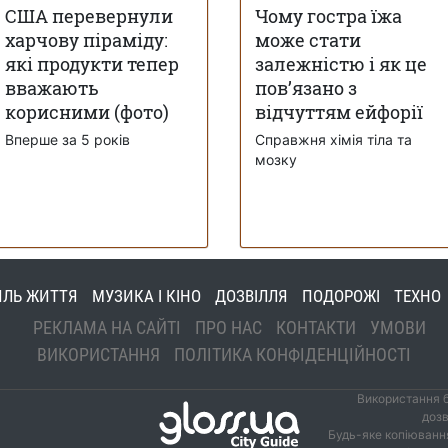
США перевернули
Чому гостра їжа
харчову піраміду:
може стати
які продукти тепер
залежністю і як це
вважають
пов’язано з
корисними (фото)
відчуттям ейфорії
Вперше за 5 років
Справжня хімія тіла та
мозку
ИЛЬ ЖИТТЯ
МУЗИКА І КІНО
ДОЗВІЛЛЯ
ПОДОРОЖІ
ТЕХНО
РЕКЛАМА НА САЙТІ
ПРО НАС
КОНТАКТИ
УМОВИ
ВИКОРИСТАННЯ
ПОЛІТИКА КОНФІДЕНЦІЙНОСТІ
Використання б
дозв
Будь-яке копіювання