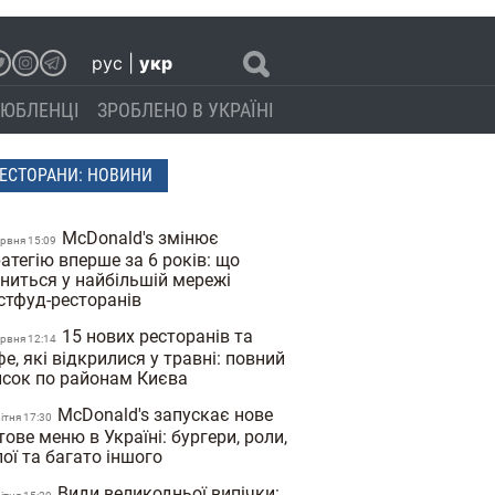
рус
|
укр
ЮБЛЕНЦІ
ЗРОБЛЕНО В УКРАЇНІ
ЕСТОРАНИ: НОВИНИ
McDonald's змінює
ервня 15:09
атегію вперше за 6 років: що
іниться у найбільшій мережі
стфуд-ресторанів
15 нових ресторанів та
ервня 12:14
е, які відкрилися у травні: повний
исок по районам Києва
McDonald's запускає нове
вiтня 17:30
тове меню в Україні: бургери, роли,
ої та багато іншого
Види великодньої випічки: