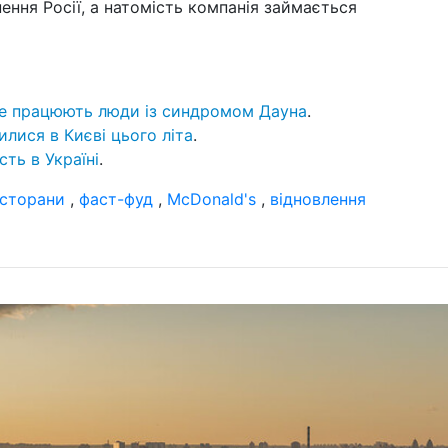
ння Росії, а натомість компанія займається
 де працюють люди із синдромом Дауна
.
рилися в Києві цього літа
.
сть в Україні
.
сторани
,
фаст-фуд
,
McDonald's
,
відновлення