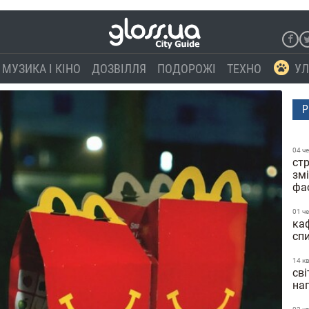
МУЗИКА І КІНО
ДОЗВІЛЛЯ
ПОДОРОЖІ
ТЕХНО
УЛ
Р
04 ч
стр
зм
фа
01 ч
каф
сп
14 к
сві
нап