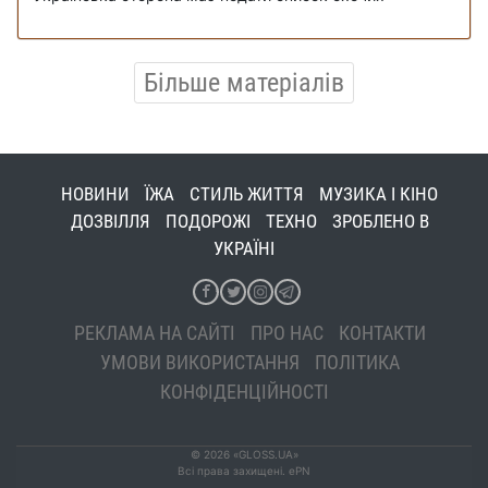
Більше матеріалів
НОВИНИ
ЇЖА
СТИЛЬ ЖИТТЯ
МУЗИКА І КІНО
ДОЗВІЛЛЯ
ПОДОРОЖІ
ТЕХНО
ЗРОБЛЕНО В
УКРАЇНІ
РЕКЛАМА НА САЙТІ
ПРО НАС
КОНТАКТИ
УМОВИ ВИКОРИСТАННЯ
ПОЛІТИКА
КОНФІДЕНЦІЙНОСТІ
© 2026 «GLOSS.UA»
Всі права захищені. ePN