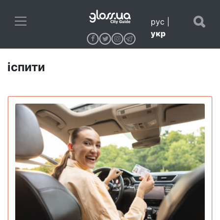
рус
|
укр
іспити