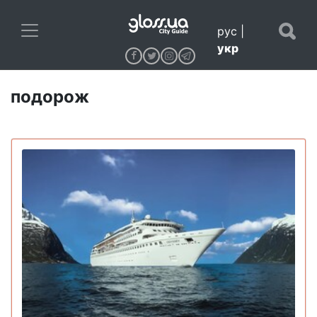
рус
|
укр
подорож