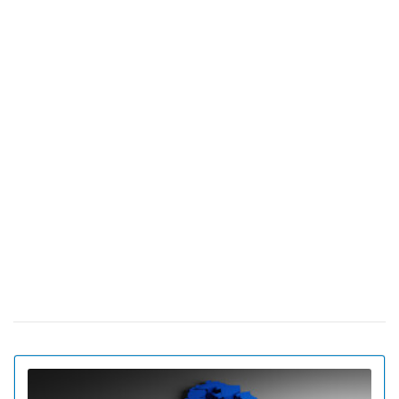
Перший великий нудистський круїз: 2300
11 лютого 17:55
людей без одягу вирушили у подорож на лайнері
Особливості туристичного страхування від
16 червня 19:31
«ПЗУ Україна»
Рейс Київ-Кишинів потрапив у топ
05 сiчня 15:10
залізничних маршрутів Європи
"Укрзалізниця" повертає "Буковельський
27 грудня 19:10
експрес"
Автобусна компанія Flixbus запускає
23 грудня 17:46
автобусні рейси з Києва до Берліна
"Укрзалізниця" розглядає варіант продажу
14 грудня 10:36
квитків прямо в поїздах
Як українцям не втратити кошти на рахунку
05 грудня 14:13
Wizz Air та як подовжити їх дію
FlixBus відкриває 3 нових маршрути з
02 грудня 19:03
України до Чехії та Польщі