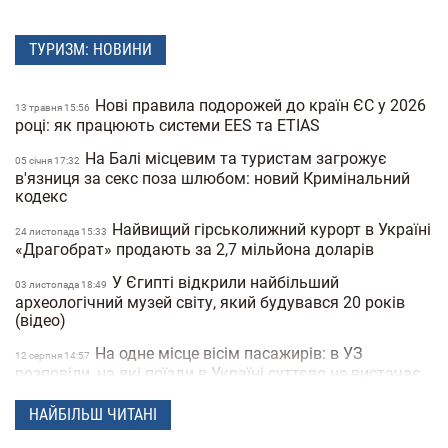
ТУРИЗМ: НОВИНИ
Нові правила подорожей до країн ЄС у 2026
13 травня 15:56
році: як працюють системи EES та ETIAS
На Балі місцевим та туристам загрожує
05 сiчня 17:32
в'язниця за секс поза шлюбом: новий Кримінальний
кодекс
Найвищий гірськолижний курорт в Україні
24 листопада 15:33
«Драгобрат» продають за 2,7 мільйона доларів
У Єгипті відкрили найбільший
03 листопада 18:49
археологічний музей світу, який будувався 20 років
(відео)
На одне місце вісім пасажирів: в УЗ
12 серпня 14:57
розповіли, на які поїзди в Україні суттєво не вистачає
квитків
НАЙБІЛЬШ ЧИТАНІ
Airbnb тепер не лише про житло: платформа
15 травня 16:47
запускає 10 нових категорій послуг