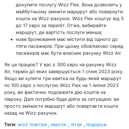
докупити послугу Wizz Flex. Вона дозволить у
майбутньому змінити маршрут або повернути
кошти на Wizz-рахунок. Wizz Flex коштує від 5
до 17 євро за переліт. Отже, вибирайте
маршрут, де вартість послуги менша;
нове бронювання має містити від одного до
п’яти пасажирів. При цьому обов’язково серед
пасажирів має бути власник рахунку Wizz Air.
Як це працює? У вас є 300 євро на рахунку Wizz
Air, термін дії яких завершується 1 січня 2023 року.
Якщо ви купити три квитка на будь-який маршрут
по 100 євро з послугою Wizz Flex на 1 липня 2023
року, ви фактично подовжите дію коштів на
півроку. Далі потрібно буде діяти за ситуацією: ви
просто змінюєте маршрут або повертаєте кошти
назад на Wizz-рахунок.
Теги:
wizz повітря
,
квиток
,
літак
,
подорож