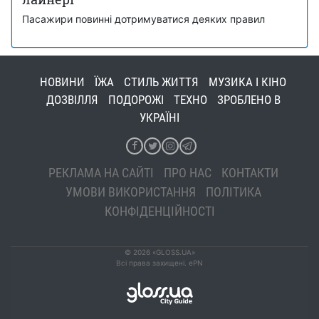
Пасажири повинні дотримуватися деяких правил
НОВИНИ
ЇЖА
СТИЛЬ ЖИТТЯ
МУЗИКА І КІНО
ДОЗВІЛЛЯ
ПОДОРОЖІ
ТЕХНО
ЗРОБЛЕНО В
УКРАЇНІ
РЕКЛАМА НА САЙТІ
ПРО НАС
КОНТАКТИ
УМОВИ ВИКОРИСТАННЯ
ПОЛІТИКА
КОНФІДЕНЦІЙНОСТІ
© 2026 «GLOSS.UA»
Всі права захищені. ePN