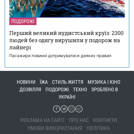
ПОДОРОЖІ
Перший великий нудистський круїз: 2300
людей без одягу вирушили у подорож на
лайнері
Пасажири повинні дотримуватися деяких правил
НОВИНИ
ЇЖА
СТИЛЬ ЖИТТЯ
МУЗИКА І КІНО
ДОЗВІЛЛЯ
ПОДОРОЖІ
ТЕХНО
ЗРОБЛЕНО В
УКРАЇНІ
РЕКЛАМА НА САЙТІ
ПРО НАС
КОНТАКТИ
УМОВИ ВИКОРИСТАННЯ
ПОЛІТИКА