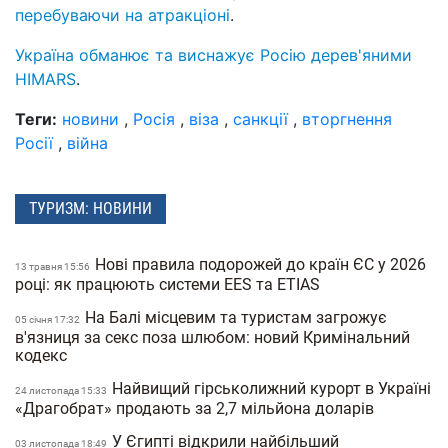
перебуваючи на атракціоні
.
Україна обманює та виснажує Росію дерев'яними
HIMARS
.
Теги:
новини
,
Росія
,
віза
,
санкції
,
вторгнення
Росії
,
війна
ТУРИЗМ: НОВИНИ
Нові правила подорожей до країн ЄС у 2026
13 травня 15:56
році: як працюють системи EES та ETIAS
На Балі місцевим та туристам загрожує
05 сiчня 17:32
в'язниця за секс поза шлюбом: новий Кримінальний
кодекс
Найвищий гірськолижний курорт в Україні
24 листопада 15:33
«Драгобрат» продають за 2,7 мільйона доларів
У Єгипті відкрили найбільший
03 листопада 18:49