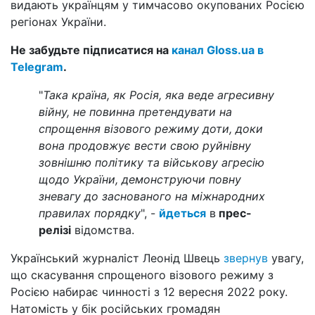
видають українцям у тимчасово окупованих Росією
регіонах України.
Не забудьте підписатися на
канал Gloss.ua в
Telegram
.
"
Така країна, як Росія, яка веде агресивну
війну, не повинна претендувати на
спрощення візового режиму доти, доки
вона продовжує вести свою руйнівну
зовнішню політику та військову агресію
щодо України, демонструючи повну
зневагу до заснованого на міжнародних
правилах порядку
", -
йдеться
в
прес-
релізі
відомства.
Український журналіст Леонід Швець
звернув
увагу,
що скасування спрощеного візового режиму з
Росією набирає чинності з 12 вересня 2022 року.
Натомість у бік російських громадян