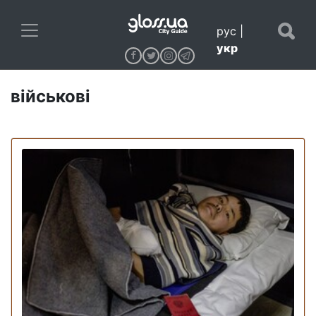
рус
|
укр
військові