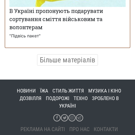
В Україні пропонують подарувати
сортування сміття військовим та
волонтерам
"Підвісь пакет"
Більше матеріалів
НОВИНИ
ЇЖА
СТИЛЬ ЖИТТЯ
МУЗИКА І КІНО
ДОЗВІЛЛЯ
ПОДОРОЖІ
ТЕХНО
ЗРОБЛЕНО В
УКРАЇНІ
РЕКЛАМА НА САЙТІ
ПРО НАС
КОНТАКТИ