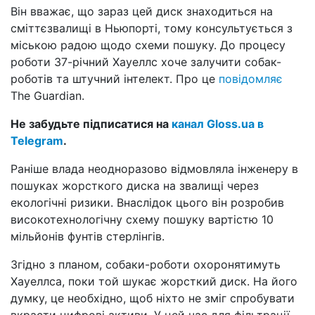
Він вважає, що зараз цей диск знаходиться на
сміттєзвалищі в Ньюпорті, тому консультується з
міською радою щодо схеми пошуку. До процесу
роботи 37-річний Хауеллс хоче залучити собак-
роботів та штучний інтелект. Про це
повідомляє
The Guardian.
Не забудьте підписатися на
канал Gloss.ua в
Telegram
.
Раніше влада неодноразово відмовляла інженеру в
пошуках жорсткого диска на звалищі через
екологічні ризики. Внаслідок цього він розробив
високотехнологічну схему пошуку вартістю 10
мільйонів фунтів стерлінгів.
Згідно з планом, собаки-роботи охоронятимуть
Хауеллса, поки той шукає жорсткий диск. На його
думку, це необхідно, щоб ніхто не зміг спробувати
вкрасти цифрові активи. У цей час для фільтрації