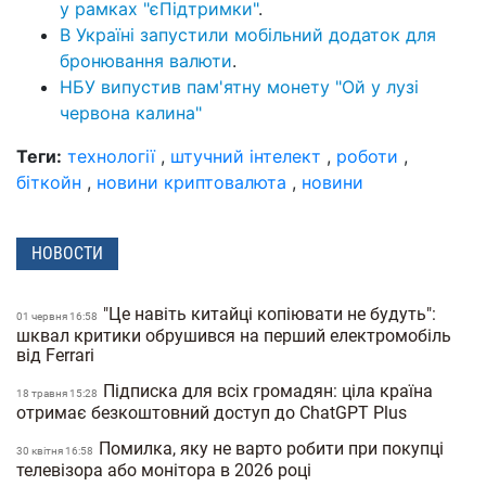
у рамках "єПідтримки"
.
В Україні запустили мобільний додаток для
бронювання валюти
.
НБУ випустив пам'ятну монету "Ой у лузі
червона калина"
Теги:
технології
,
штучний інтелект
,
роботи
,
біткойн
,
новини криптовалюта
,
новини
НОВОСТИ
"Це навіть китайці копіювати не будуть":
01 червня 16:58
шквал критики обрушився на перший електромобіль
від Ferrari
Підписка для всіх громадян: ціла країна
18 травня 15:28
отримає безкоштовний доступ до ChatGPT Plus
Помилка, яку не варто робити при покупці
30 квiтня 16:58
телевізора або монітора в 2026 році