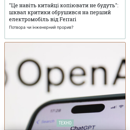
"Це навіть китайці копіювати не будуть":
Кінець епохи: Ford Focus зняли з
18 листопада 17:34
шквал критики обрушився на перший
виробництва після 27 років на ринку (фото)
електромобіль від Ferrari
Потвора чи інженерний прорив?
ТЕХНО