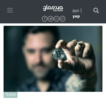
рус
|
укр
ТЕХНО