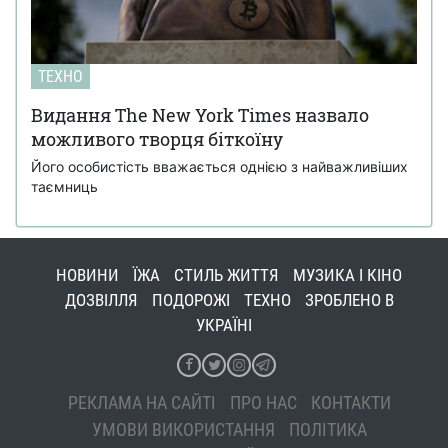
ТЕХНО
Видання The New York Times назвало
можливого творця біткоїну
Його особистість вважається однією з найважливіших
таємниць
НОВИНИ
ЇЖА
СТИЛЬ ЖИТТЯ
МУЗИКА І КІНО
ДОЗВІЛЛЯ
ПОДОРОЖІ
ТЕХНО
ЗРОБЛЕНО В
УКРАЇНІ
РЕКЛАМА НА САЙТІ
ПРО НАС
КОНТАКТИ
УМОВИ ВИКОРИСТАННЯ
ПОЛІТИКА