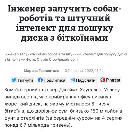
Інженер залучить собак-
роботів та штучний
інтелект для пошуку
диска з біткоїнами
Інженер залучить собак-роботів та штучний інтелект для пошуку диска
з біткоїнами Фото: Crypto Crow/pexels.com
Марина Горносталь
04 серпня, 2022, 11:24
Твітнути
Поділитися
Надіслати
Pintrest
Комп'ютерний інженер Джеймс Хауеллс з Уельсу
випадково під час прибирання офісу викинув
жорсткий диск, на якому містилося 8 тисяч
біткоїнів, що дорівнює сумі близько 150 мільйонів
фунтів стерлінгів (за середнім курсом на 4 серпня
понад 6,7 мільярда гривень).