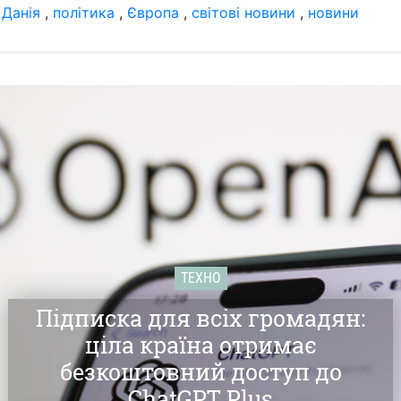
,
Данія
,
політика
,
Європа
,
світові новини
,
новини
ТЕХНО
Підписка для всіх громадян:
ціла країна отримає
безкоштовний доступ до
ChatGPT Plus