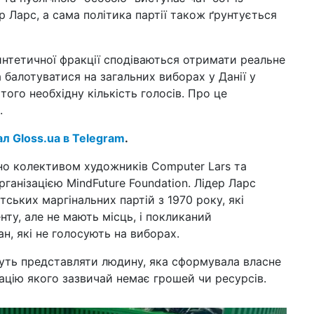
17 б
р Ларс, а сама політика партії також ґрунтується
"ку
реа
нтетичної фракції сподіваються отримати реальне
23 л
що
 балотуватися на загальних виборах у Данії у
вк
ого необхідну кількість голосів. Про це
.
09 л
лю
ал Gloss.ua в Telegram
.
шкі
фу
но колективом художників Computer Lars та
ганізацією MindFuture Foundation. Лідер Ларс
21 сi
пр
ських маргінальних партій з 1970 року, які
дро
ту, але не мають місць, і покликаний
н, які не голосують на виборах.
14 сi
інт
пом
чуть представляти людину, яка сформувала власне
зацію якого зазвичай немає грошей чи ресурсів.
08 сi
заг
те