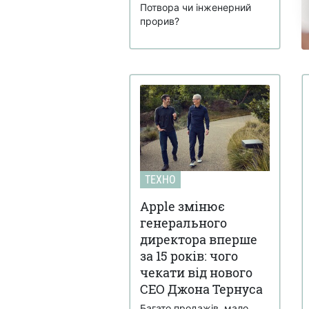
Потвора чи інженерний
прорив?
ТЕХНО
Apple змінює
генерального
директора вперше
за 15 років: чого
чекати від нового
CEO Джона Тернуса
Багато продажів, мало