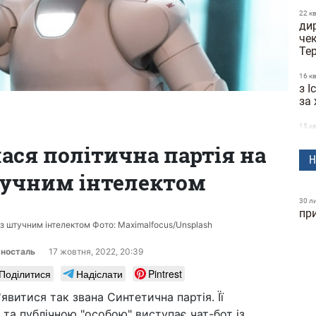
22 к
дир
че
Те
16 к
з І
за
15 к
Ма
лася політична партія на
зі 
Н
штучним інтелектом
10 к
Ti
біт
30 л
пр
 із штучним інтелектом Фото: Maximalfocus/Unsplash
07 к
на
авт
рносталь
17 жовтня, 2022, 20:39
Поділитися
Надіслати
Pintrest
30 б
GP
'явитися так звана Cинтетична партія. Її
ук
 та публічною "особою" виступає чат-бот із