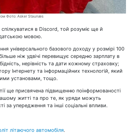
ктом Фото:
Asker Staunæs
пілкуватися в Discord, той розуміє ще й
е датською мовою.
лення універсального базового доходу у розмірі 100
(більше ніж удвічі перевищує середню зарплату в
ідність, нерівність та дати кожному страховку;
тору Інтернету та інформаційних технологій, який
ними установами, тощо.
артії ще присвячена підвищенню поінформованості
нашому житті та про те, як уряди можуть
ті за упередження та інші соціальні впливи.
оліт літаючого автомобіля
.