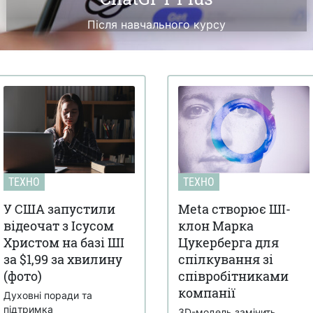
Після навчального курсу
ТЕХНО
ТЕХНО
У США запустили
Meta створює ШІ-
відеочат з Ісусом
клон Марка
Христом на базі ШІ
Цукерберга для
за $1,99 за хвилину
спілкування зі
(фото)
співробітниками
компанії
Духовні поради та
підтримка
3D-модель замінить