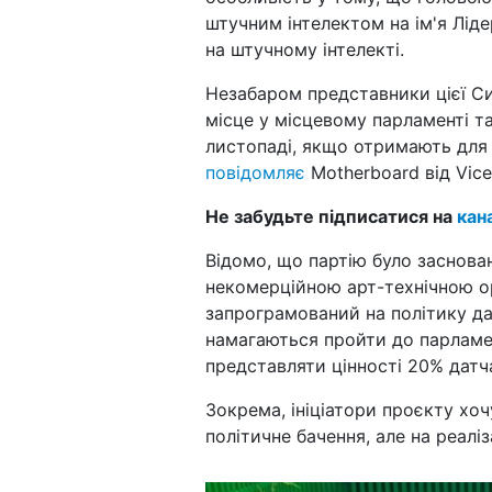
штучним інтелектом на ім'я Ліде
на штучному інтелекті.
Незабаром представники цієї Си
місце у місцевому парламенті та
листопаді, якщо отримають для т
повідомляє
Motherboard від Vice
Не забудьте підписатися на
кан
Відомо, що партію було заснова
некомерційною арт-технічною ор
запрограмований на політику дат
намагаються пройти до парламен
представляти цінності 20% датча
Зокрема, ініціатори проєкту хо
політичне бачення, але на реалі