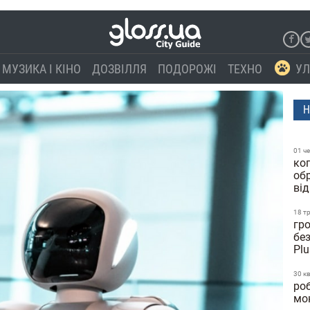
МУЗИКА І КІНО
ДОЗВІЛЛЯ
ПОДОРОЖІ
ТЕХНО
УЛ
Н
01 ч
ко
об
від
18 т
гр
бе
Pl
30 к
роб
мо