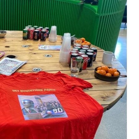
19 г
діс
не
16 г
деп
ау
12 г
най
202
28 л
не
зг
ві
18 л
зня
на