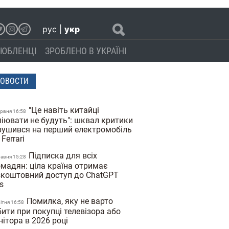
рус
|
укр
ЮБЛЕНЦІ
ЗРОБЛЕНО В УКРАЇНІ
ОВОСТИ
"Це навіть китайці
ервня 16:58
піювати не будуть": шквал критики
рушився на перший електромобіль
 Ferrari
Підписка для всіх
равня 15:28
омадян: ціла країна отримає
зкоштовний доступ до ChatGPT
us
Помилка, яку не варто
вiтня 16:58
ити при покупці телевізора або
нітора в 2026 році