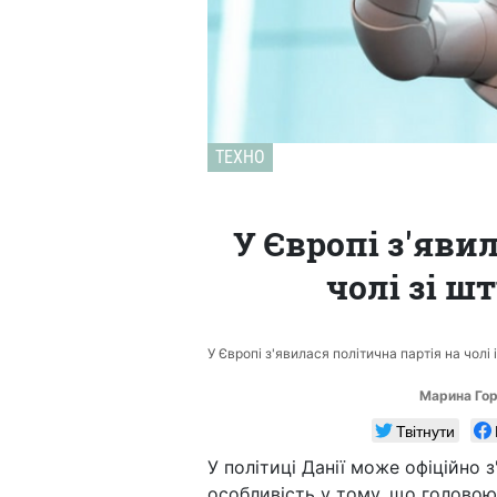
ТЕХНО
У Європі з'яви
чолі зі 
У Європі з'явилася політична партія на чолі
Марина Го
Твітнути
У політиці Данії може офіційно з
особливість у тому, що головою