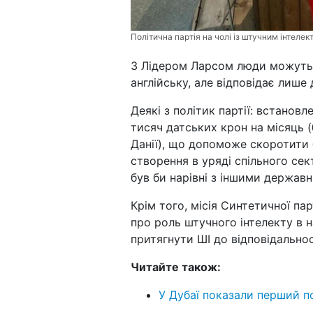
Політична партія на чолі із штучним інтеле
З Лідером Ларсом люди можуть с
англійську, але відповідає лиш
Деякі з політик партії: встанов
тисяч датських крон на місяць 
Данії), що допоможе скоротити б
створення в уряді спільного сек
був би нарівні з іншими держав
Крім того, місія Синтетичної п
про роль штучного інтелекту в 
притягнути ШІ до відповідальнос
Читайте також:
У Дубаї показали перший п