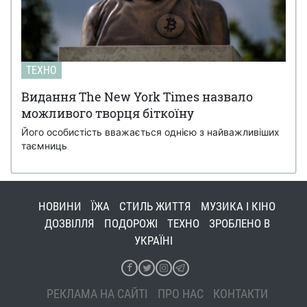
ТЕХНО
Видання The New York Times назвало
можливого творця біткоїну
Його особистість вважається однією з найважливіших
таємниць
НОВИНИ
ЇЖА
СТИЛЬ ЖИТТЯ
МУЗИКА І КІНО
ДОЗВІЛЛЯ
ПОДОРОЖІ
ТЕХНО
ЗРОБЛЕНО В
УКРАЇНІ
РЕКЛАМА НА САЙТІ
ПРО НАС
КОНТАКТИ