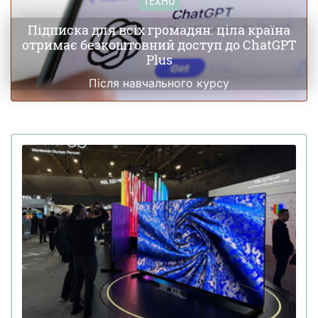
ТЕХНО
Підписка для всіх громадян: ціла країна
отримає безкоштовний доступ до ChatGPT
Plus
Після навчального курсу