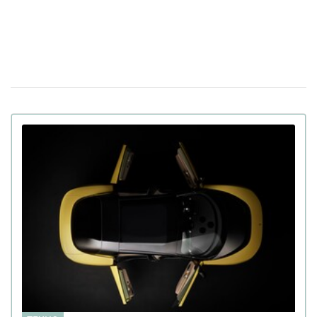
нових продуктів, включаючи iPhone, наступного тижня
У Китаї показали людиноподібного робота
09 лютого 15:49
Moya: тепла шкіра, зоровий контакт та інші функції
В Україні виставили на продаж двомісний
21 сiчня 16:54
пасажирський дрон: ціна та час польоту (фото)
Apple інтегрує штучний інтелект Gemini у
14 сiчня 17:24
персонального помічника Siri за $1 млрд на рік
130 дюймів, на яких не загубляться деталі: хіт CES
11:17
2026 – телевізор Samsung Micro RGB
Російський "Орєшнік" не дістає до Києва з
19 грудня 19:23
Білорусі, незважаючи на дальність 5500 км
У ChatGPT виявлено депресію, а у Gemini —
16 грудня 15:51
тривожність і аутизм: дослідження
Apple назвала найпопулярніші застосунки та
12 грудня 17:41
ігри 2025 року для iPhone та iPad
Google випустила нейромережу Nano
28 листопада 15:02