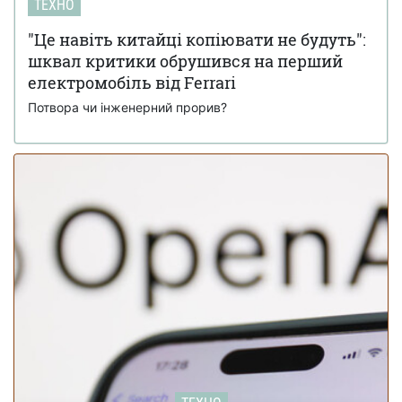
Banana Pro: згенеровані зображення не відрізняються
ТЕХНО
від фото
"Це навіть китайці копіювати не будуть":
Кінець епохи: Ford Focus зняли з
18 листопада 17:34
шквал критики обрушився на перший
виробництва після 27 років на ринку (фото)
електромобіль від Ferrari
Потвора чи інженерний прорив?