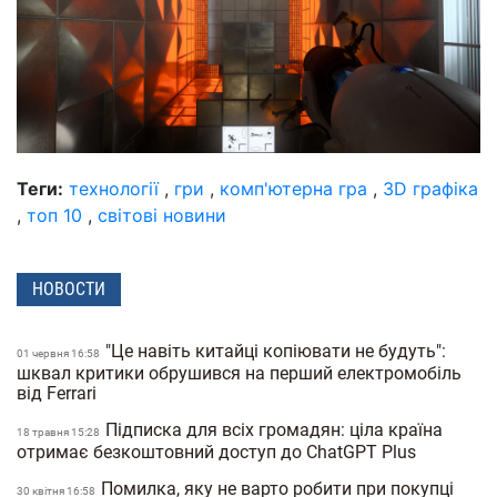
Теги:
технології
,
гри
,
комп'ютерна гра
,
3D графіка
,
топ 10
,
світові новини
НОВОСТИ
"Це навіть китайці копіювати не будуть":
01 червня 16:58
шквал критики обрушився на перший електромобіль
від Ferrari
Підписка для всіх громадян: ціла країна
18 травня 15:28
отримає безкоштовний доступ до ChatGPT Plus
Помилка, яку не варто робити при покупці
30 квiтня 16:58