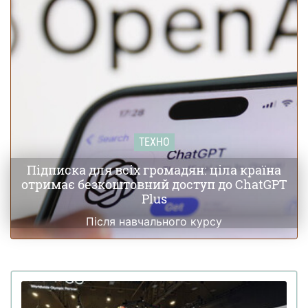
ТЕХНО
Підписка для всіх громадян: ціла країна
отримає безкоштовний доступ до ChatGPT
Plus
Після навчального курсу