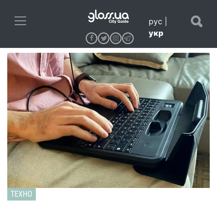
рус
|
укр
ТЕХНО