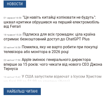
НОВОСТИ
"Це навіть китайці копіювати не будуть":
01 червня 16:58
шквал критики обрушився на перший електромобіль
від Ferrari
Підписка для всіх громадян: ціла країна
18 травня 15:28
отримає безкоштовний доступ до ChatGPT Plus
Помилка, яку не варто робити при покупці
30 квiтня 16:58
телевізора або монітора в 2026 році
Apple змінює генерального директора
22 квiтня 17:56
вперше за 15 років: чого чекати від нового CEO Джона
Тернуса
У США запустили відеочат з Ісусом Христом
16 квiтня 15:42
на базі ШІ за $1,99 за хвилину (фото)
Meta створює ШІ-клон Марка Цукерберга
15 квiтня 16:04
НАЙБІЛЬШ ЧИТАНІ
для спілкування зі співробітниками компанії
Видання The New York Times назвало
10 квiтня 16:12
можливого творця біткоїну