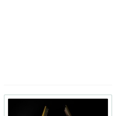
Витрата палива до 5 літрів на сотню: 10
07 квiтня 16:14
економних сімейних авто в Україні (фото)
Україна створює свій чат GPT: у Мінцифри
30 березня 16:04
оприлюднили назву української мовної моделі ШІ
Італія тестуватиме новий "купол" ППО
17 березня 14:39
Michelangelo в умовах реальної війни в Україні
Apple готує презентацію щонайменше п'яти
23 лютого 18:05
нових продуктів, включаючи iPhone, наступного тижня
У Китаї показали людиноподібного робота
09 лютого 15:49
Moya: тепла шкіра, зоровий контакт та інші функції
В Україні виставили на продаж двомісний
21 сiчня 16:54
пасажирський дрон: ціна та час польоту (фото)
Apple інтегрує штучний інтелект Gemini у
14 сiчня 17:24
персонального помічника Siri за $1 млрд на рік
130 дюймів, на яких не загубляться деталі: хіт CES
11:17
2026 – телевізор Samsung Micro RGB