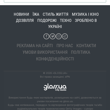
НОВИНИ
ЇЖА
СТИЛЬ ЖИТТЯ
МУЗИКА І КІНО
ДОЗВІЛЛЯ
ПОДОРОЖІ
ТЕХНО
ЗРОБЛЕНО В
УКРАЇНІ
РЕКЛАМА НА САЙТІ
ПРО НАС
КОНТАКТИ
УМОВИ ВИКОРИСТАННЯ
ПОЛІТИКА
КОНФІДЕНЦІЙНОСТІ
© 2026 «GLOSS.UA»
Всі права захищені. ePN
Використання будь-яких матеріалів, розміщених на сайті, дозволяється за
умови посилання на gloss.ua.
Будь-яке копіювання, передрук та відтворення фотографічних творів та/або
аудіовізуальних творів правовласника Getty Images - суворо