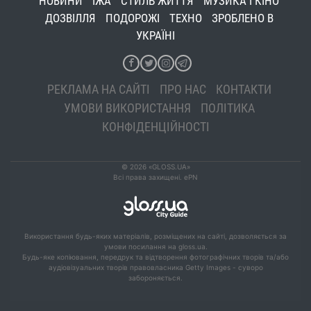
НОВИНИ
ЇЖА
СТИЛЬ ЖИТТЯ
МУЗИКА І КІНО
ДОЗВІЛЛЯ
ПОДОРОЖІ
ТЕХНО
ЗРОБЛЕНО В
УКРАЇНІ
РЕКЛАМА НА САЙТІ
ПРО НАС
КОНТАКТИ
УМОВИ ВИКОРИСТАННЯ
ПОЛІТИКА
КОНФІДЕНЦІЙНОСТІ
© 2026 «GLOSS.UA»
Всі права захищені. ePN
Використання будь-яких матеріалів, розміщених на сайті, дозволяється за
умови посилання на gloss.ua.
Будь-яке копіювання, передрук та відтворення фотографічних творів та/або
аудіовізуальних творів правовласника Getty Images - суворо
забороняється.