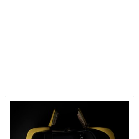
Україна створює свій чат GPT: у Мінцифри
30 березня 16:04
оприлюднили назву української мовної моделі ШІ
Італія тестуватиме новий "купол" ППО
17 березня 14:39
Michelangelo в умовах реальної війни в Україні
Apple готує презентацію щонайменше п'яти
23 лютого 18:05
нових продуктів, включаючи iPhone, наступного тижня
У Китаї показали людиноподібного робота
09 лютого 15:49
Moya: тепла шкіра, зоровий контакт та інші функції
В Україні виставили на продаж двомісний
21 сiчня 16:54
пасажирський дрон: ціна та час польоту (фото)
Apple інтегрує штучний інтелект Gemini у
14 сiчня 17:24
персонального помічника Siri за $1 млрд на рік
130 дюймів, на яких не загубляться деталі:
08 сiчня 11:17
хіт CES 2026 – телевізор Samsung Micro RGB
Російський "Орєшнік" не дістає до Києва з
19 грудня 19:23
Білорусі, незважаючи на дальність 5500 км