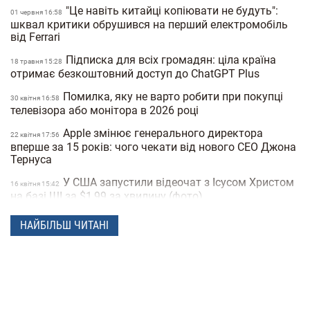
"Це навіть китайці копіювати не будуть":
01 червня 16:58
шквал критики обрушився на перший електромобіль
від Ferrari
Підписка для всіх громадян: ціла країна
18 травня 15:28
отримає безкоштовний доступ до ChatGPT Plus
Помилка, яку не варто робити при покупці
30 квiтня 16:58
телевізора або монітора в 2026 році
Apple змінює генерального директора
22 квiтня 17:56
вперше за 15 років: чого чекати від нового CEO Джона
Тернуса
У США запустили відеочат з Ісусом Христом
16 квiтня 15:42
на базі ШІ за $1,99 за хвилину (фото)
Meta створює ШІ-клон Марка Цукерберга
15 квiтня 16:04
НАЙБІЛЬШ ЧИТАНІ
для спілкування зі співробітниками компанії
Видання The New York Times назвало можливого
16:12
творця біткоїну
Витрата палива до 5 літрів на сотню: 10
07 квiтня 16:14
економних сімейних авто в Україні (фото)