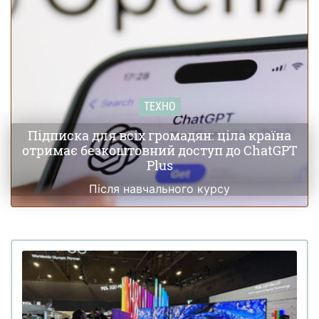
ТЕХНО
Підписка для всіх громадян: ціла країна
отримає безкоштовний доступ до ChatGPT
Plus
Після навчального курсу