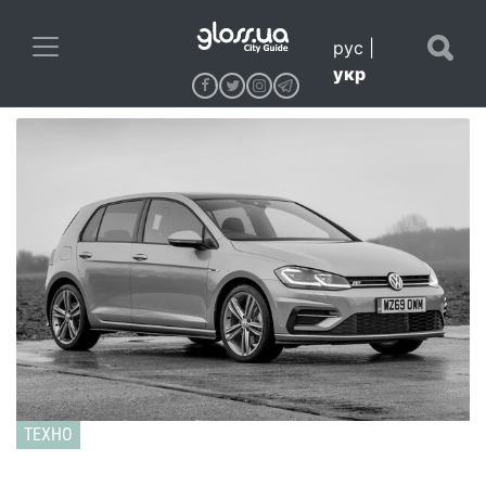
рус
|
укр
ТЕХНО