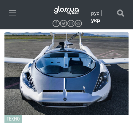
рус
|
укр
ТЕХНО