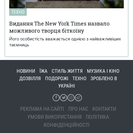
ТЕХНО
Видання The New York Times назвало
можливого творця біткоїну
Його особистість вважається однією з найважливіших
таємниць
НОВИНИ
ЇЖА
СТИЛЬ ЖИТТЯ
МУЗИКА І КІНО
ДОЗВІЛЛЯ
ПОДОРОЖІ
ТЕХНО
ЗРОБЛЕНО В
УКРАЇНІ
РЕКЛАМА НА САЙТІ
ПРО НАС
КОНТАКТИ
УМОВИ ВИКОРИСТАННЯ
ПОЛІТИКА
КОНФІДЕНЦІЙНОСТІ