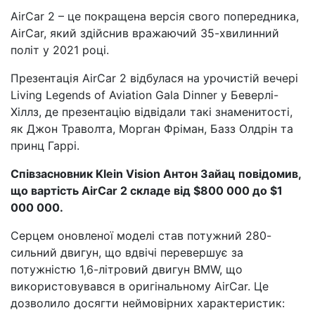
AirCar 2 – це покращена версія свого попередника,
AirCar, який здійснив вражаючий 35-хвилинний
політ у 2021 році.
Презентація AirCar 2 відбулася на урочистій вечері
Living Legends of Aviation Gala Dinner у Беверлі-
Хіллз, де презентацію відвідали такі знаменитості,
як Джон Траволта, Морган Фріман, Базз Олдрін та
принц Гаррі.
Співзасновник Klein Vision Антон Зайац повідомив,
що вартість AirCar 2 складе від $800 000 до $1
000 000.
Серцем оновленої моделі став потужний 280-
сильний двигун, що вдвічі перевершує за
потужністю 1,6-літровий двигун BMW, що
використовувався в оригінальному AirCar. Це
дозволило досягти неймовірних характеристик: