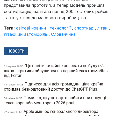
представила прототип, а тепер модель пройшла
сертифікацію, налітала понад 200 тестових рейсів
та готується до масового виробництва.
Теги:
світові новини
,
технології
,
спорткар
,
літак
,
літаючий автомобіль
,
Словаччина
НОВОСТИ
"Це навіть китайці копіювати не будуть":
01 червня 16:58
шквал критики обрушився на перший електромобіль
від Ferrari
Підписка для всіх громадян: ціла країна
18 травня 15:28
отримає безкоштовний доступ до ChatGPT Plus
Помилка, яку не варто робити при покупці
30 квiтня 16:58
телевізора або монітора в 2026 році
Apple змінює генерального директора
22 квiтня 17:56