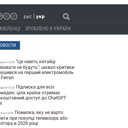
рус
|
укр
ЮБЛЕНЦІ
ЗРОБЛЕНО В УКРАЇНІ
ОВОСТИ
"Це навіть китайці
ервня 16:58
піювати не будуть": шквал критики
рушився на перший електромобіль
 Ferrari
Підписка для всіх
равня 15:28
омадян: ціла країна отримає
зкоштовний доступ до ChatGPT
us
Помилка, яку не варто
вiтня 16:58
ити при покупці телевізора або
нітора в 2026 році