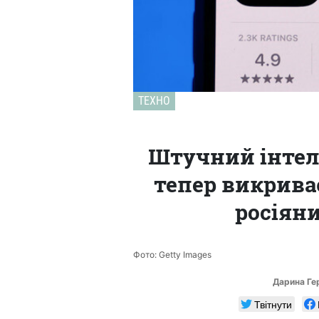
ТЕХНО
Штучний інтеле
тепер викрива
росіян
Фото: Getty Images
Дарина Г
Твітнути