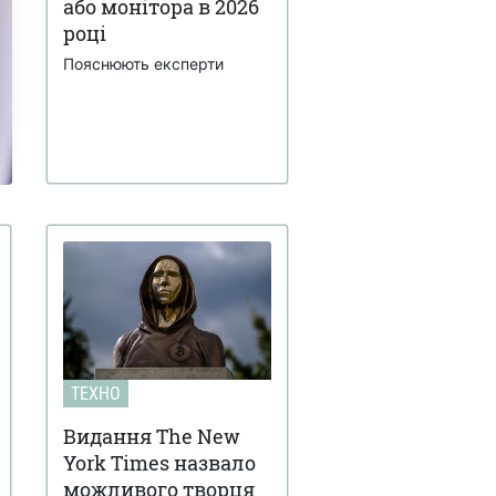
або монітора в 2026
році
Пояснюють експерти
ТЕХНО
Видання The New
York Times назвало
можливого творця