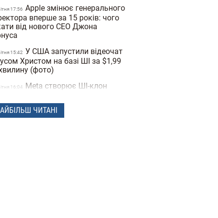
Apple змінює генерального
вiтня 17:56
ектора вперше за 15 років: чого
кати від нового CEO Джона
рнуса
У США запустили відеочат
вiтня 15:42
сусом Христом на базі ШІ за $1,99
 хвилину (фото)
Meta створює ШІ-клон
вiтня 16:04
рка Цукерберга для спілкування
співробітниками компанії
АЙБІЛЬШ ЧИТАНІ
Видання The New York
вiтня 16:12
mes назвало можливого творця
коїну
Витрата палива до 5 літрів на
4
тню: 10 економних сімейних авто в
аїні (фото)
Україна створює свій чат
ерезня 16:04
T: у Мінцифри оприлюднили назву
раїнської мовної моделі ШІ