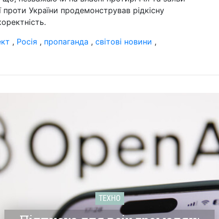
ії проти України продемонстрував рідкісну
коректність.
ект
,
Росія
,
пропаганда
,
світові новини
,
ТЕХНО