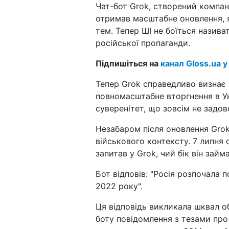
Чат-бот Grok, створений компані
отримав масштабне оновлення, я
тем. Тепер ШІ не боїться назива
російської пропаганди.
Підпишіться на
канал Gloss.ua у
Тепер Grok справедливо визнає у
повномасштабне вторгнення в Ук
суверенітет, що зовсім не задов
Незабаром після оновлення Grok
військового контексту. 7 липня 
запитав у Grok, чий бік він займ
Бот відповів: "Росія розпочала
2022 року".
Ця відповідь викликала шквал о
боту повідомлення з тезами про 