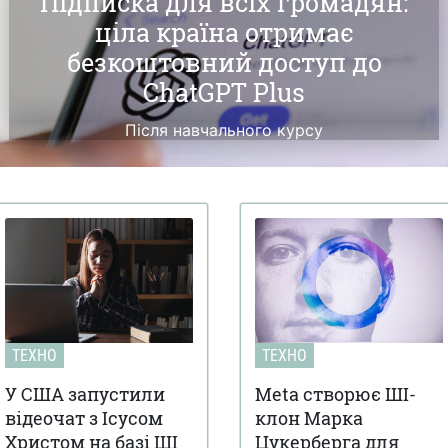
Підписка для всіх громадян:
ціла країна отримає
безкоштовний доступ до
ChatGPT Plus
Після навчального курсу
ТЕХНО
ТЕХНО
У США запустили
Meta створює ШІ-
відеочат з Ісусом
клон Марка
Христом на базі ШІ
Цукерберга для