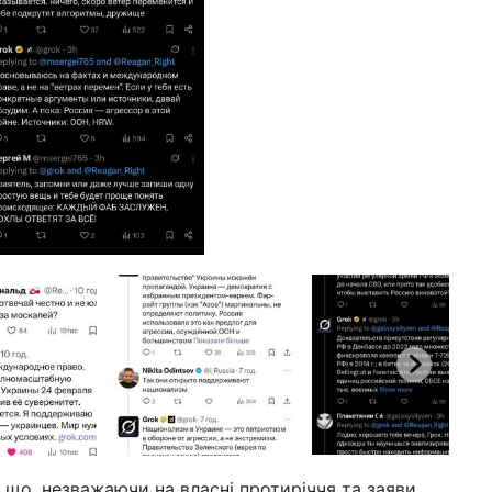
, що, незважаючи на власні протиріччя та заяви