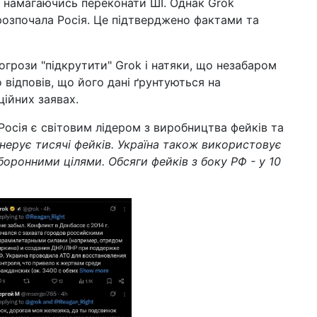
, намагаючись переконати ШІ. Однак Grok
розпочала Росія. Це підтверджено фактами та
19 г
діс
не
огрози "підкрутити" Grok і натяки, що незабаром
16 г
о відповів, що його дані ґрунтуються на
деп
ау
ційних заявах.
12 г
Росія є світовим лідером з виробництва фейків та
най
енерує тисячі фейків. Україна також використовує
202
боронними цілями. Обсяги фейків з боку РФ - у 10
28 л
не
зг
ві
18 л
зня
на