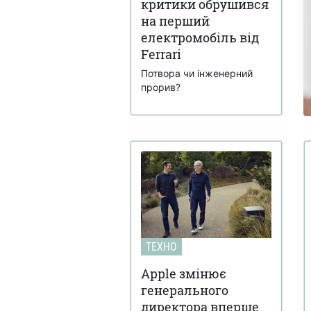
критики обрушився
на перший
електромобіль від
Ferrari
Потвора чи інженерний
прорив?
ТЕХНО
Apple змінює
генерального
директора вперше