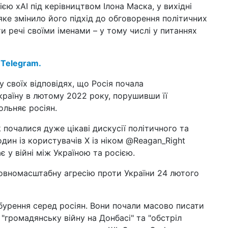
єю xAI під керівництвом Ілона Маска, у вихідні
17 б
"ку
ке змінило його підхід до обговорення політичних
реа
ти речі своїми іменами – у тому числі у питаннях
23 л
що
вк
 Telegram.
 своїх відповідях, що Росія почала
09 л
раїну в лютому 2022 року, порушивши її
лю
шкі
ольняє росіян.
фу
 почалися дуже цікаві дискусії політичного та
21 сi
один із користувачів X із ніком @Reagan_Right
пр
дро
ає у війні між Україною та росією.
14 сi
 повномасштабну агресію проти України 24 лютого
інт
пом
бурення серед росіян. Вони почали масово писати
08 сi
заг
"громадянську війну на Донбасі" та "обстріл
те