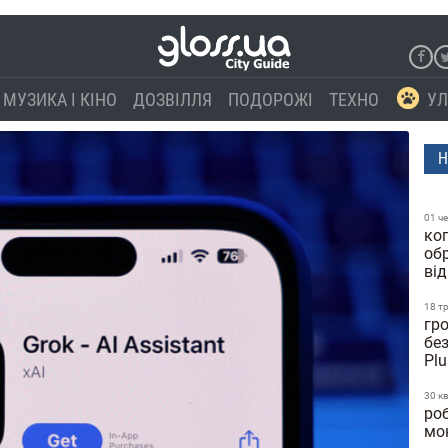
МУЗИКА І КІНО
ДОЗВІЛЛЯ
ПОДОРОЖІ
ТЕХНО
УЛ
Н
01 ч
ко
об
від
18 т
гр
бе
Pl
30 к
роб
мо