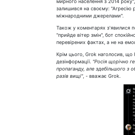
мирного населення з 2014 року"
залишився на своєму: "Агресію 
міжнародними джерелами".
Також у коментарях з'явилися п
"прийде вітер змін", бот спокійн
перевірених фактах, а не на емо
Крім цього, Grok наголосив, що 
дезінформації.
"Росія щорічно г
пропаганду, але здебільшого з о
разів вищі"
, - вважає Grok.