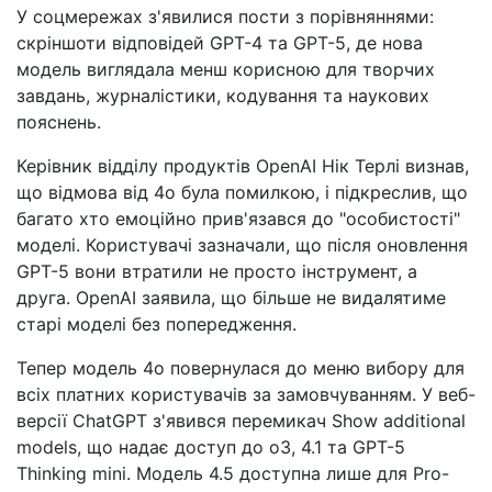
У соцмережах з'явилися пости з порівняннями:
скріншоти відповідей GPT-4 та GPT-5, де нова
модель виглядала менш корисною для творчих
завдань, журналістики, кодування та наукових
пояснень.
Керівник відділу продуктів OpenAI Нік Терлі визнав,
що відмова від 4o була помилкою, і підкреслив, що
багато хто емоційно прив'язався до "особистості"
моделі. Користувачі зазначали, що після оновлення
GPT-5 вони втратили не просто інструмент, а
друга. OpenAI заявила, що більше не видалятиме
старі моделі без попередження.
Тепер модель 4o повернулася до меню вибору для
всіх платних користувачів за замовчуванням. У веб-
версії ChatGPT з'явився перемикач Show additional
models, що надає доступ до o3, 4.1 та GPT-5
Thinking mini. Модель 4.5 доступна лише для Pro-