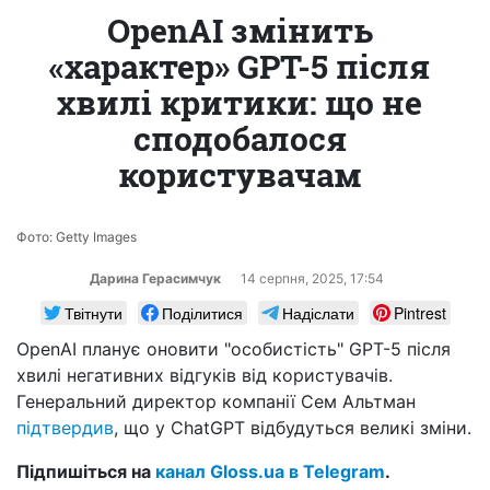
OpenAI змінить
«характер» GPT-5 після
хвилі критики: що не
сподобалося
користувачам
Фото: Getty Images
Дарина Герасимчук
14 серпня, 2025, 17:54
Твітнути
Поділитися
Надіслати
Pintrest
OpenAI планує оновити "особистість" GPT-5 після
хвилі негативних відгуків від користувачів.
Генеральний директор компанії Сем Альтман
підтвердив
, що у ChatGPT відбудуться великі зміни.
Підпишіться на
канал Gloss.ua в Telegram
.