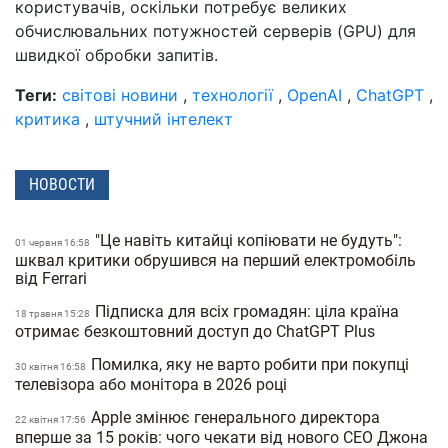
користувачів, оскільки потребує великих
обчислювальних потужностей серверів (GPU) для
швидкої обробки запитів.
Теги:
світові новини
,
технології
,
OpenAI
,
ChatGPT
,
критика
,
штучний інтелект
НОВОСТИ
"Це навіть китайці копіювати не будуть":
01 червня 16:58
шквал критики обрушився на перший електромобіль
від Ferrari
Підписка для всіх громадян: ціла країна
18 травня 15:28
отримає безкоштовний доступ до ChatGPT Plus
Помилка, яку не варто робити при покупці
30 квiтня 16:58
телевізора або монітора в 2026 році
Apple змінює генерального директора
22 квiтня 17:56
вперше за 15 років: чого чекати від нового CEO Джона