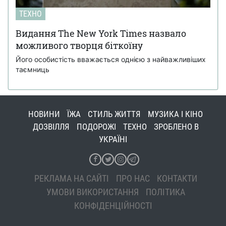
ТЕХНО
Видання The New York Times назвало
можливого творця біткоїну
Його особистість вважається однією з найважливіших
таємниць
НОВИНИ
ЇЖА
СТИЛЬ ЖИТТЯ
МУЗИКА І КІНО
ДОЗВІЛЛЯ
ПОДОРОЖІ
ТЕХНО
ЗРОБЛЕНО В
УКРАЇНІ
РЕКЛАМА НА САЙТІ
ПРО НАС
КОНТАКТИ
УМОВИ ВИКОРИСТАННЯ
ПОЛІТИКА
КОНФІДЕНЦІЙНОСТІ