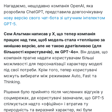
Нагадаємо, нещодавно компанія OpenAI, яка
розробила ChatGPT, представила довгоочікувану
нову версію свого чат-бота зі штучним інтелектом
GPT-5.
Сем Альтман написав у X, що тепер компанія
працює над тим, щоб модель стала «теплішою за
нинішню версію, але не такою дратівливою (для
більшості користувачів), як GPT-4o»
. Він додав, що
компанія прагне надати користувачам більші
можливості для персоналізації характеру моделі
під свої потреби. Крім того, тепер користувачі
можуть вибирати між режимами Auto, Fast та
Thinking.
Рішення було прийнято після численних відгуків у
соцмережах, де користувачі зазначали, що GPT-5
спілкується надто «офіційно» і втратив ту
природність та виразний характер, які були