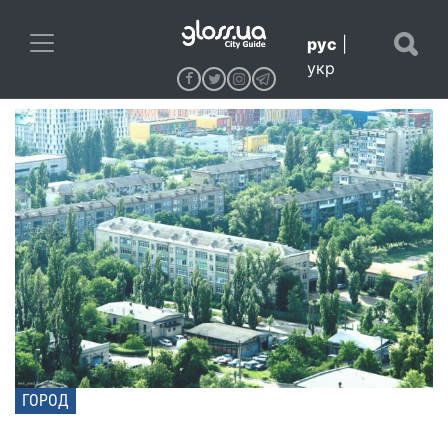
рус
|
укр
ГОРОД