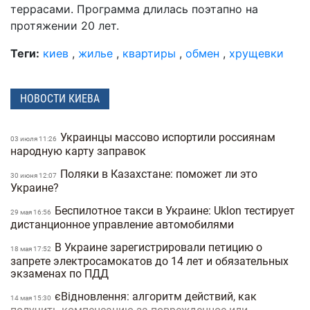
террасами. Программа длилась поэтапно на
протяжении 20 лет.
Теги:
киев
,
жилье
,
квартиры
,
обмен
,
хрущевки
НОВОСТИ КИЕВА
Украинцы массово испортили россиянам
03 июля 11:26
народную карту заправок
Поляки в Казахстане: поможет ли это
30 июня 12:07
Украине?
Беспилотное такси в Украине: Uklon тестирует
29 мая 16:56
дистанционное управление автомобилями
В Украине зарегистрировали петицию о
18 мая 17:52
запрете электросамокатов до 14 лет и обязательных
экзаменах по ПДД
єВідновлення: алгоритм действий, как
14 мая 15:30