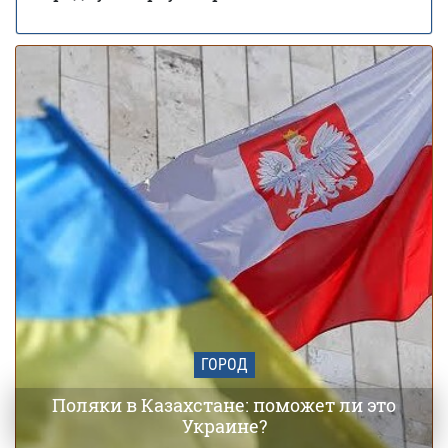
Заморозки до -5 накроют Украину в мае:
01 мая 18:24
области и даты похолодания
ГОРОД
Поляки в Казахстане: поможет ли это
Украине?