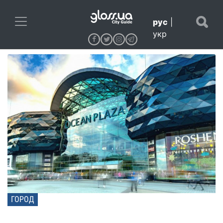
рус
|
укр
ГОРОД