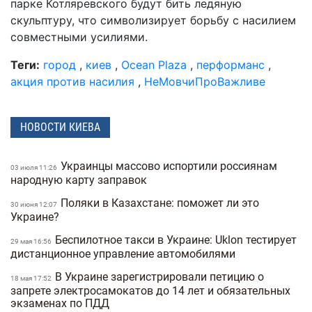
парке Котляревского будут бить ледяную
скульптуру, что символизирует борьбу с насилием
совместными усилиями.
Теги:
город
,
киев
,
Ocean Plaza
,
перформанс
,
акция против насилия
,
НеМовчиПроВажливе
НОВОСТИ КИЕВА
Украинцы массово испортили россиянам
03 июля 11:26
народную карту заправок
Поляки в Казахстане: поможет ли это
30 июня 12:07
Украине?
Беспилотное такси в Украине: Uklon тестирует
29 мая 16:56
дистанционное управление автомобилями
В Украине зарегистрировали петицию о
18 мая 17:52
запрете электросамокатов до 14 лет и обязательных
экзаменах по ПДД