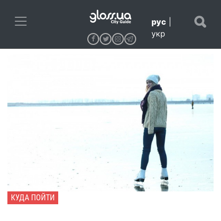
рус
|
укр
КУДА ПОЙТИ