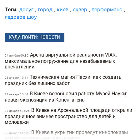
Теги:
досуг
,
город
,
киев
,
сквер
,
перформанс
,
ледовое шоу
КУДА ПОЙТИ: НОВОСТИ
Арена виртуальной реальности VIAR:
04 ноября 09:30
максимальное погружение для незабываемых
впечатлений
Техническая магия Пасхи: как создать
23 апреля 10:11
праздник без лишних забот
В Киеве возобновил работу Музей Науки:
11 января 15:54
новая экспозиция из Копенгагена
В Киеве на Арсенальной площади открыли
27 декабря 21:26
праздничное зимнее пространство для детей и
молодежи
В Киеве в укрытии проведут кинопоказы
22 декабря 16:29
семейных фильмов: где и когда