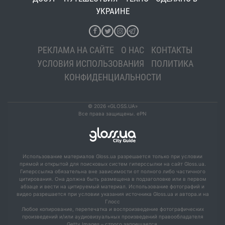
УКРАИНЕ
РЕКЛАМА НА САЙТЕ
О НАС
КОНТАКТЫ
УСЛОВИЯ ИСПОЛЬЗОВАНИЯ
ПОЛИТИКА
КОНФИДЕНЦИАЛЬНОСТИ
© 2026 «GLOSS.UA»
Все права защищены. ePN
Использование материалов Gloss.ua разрешается только при условии
прямой и открытой для поисковых систем гиперссылки на сайт Gloss.ua.
Гиперссылка обязательна вне зависимости от полного либо частичного
цитирования. Она должна быть размещена в подзаголовке или в первом
абзаце и вести на цитируемый материал. Использование фотографий и
видео разрешается при условии указания источника Gloss.ua и автора.и на
Глосс
Любое копирование, перепечатка и воспроизведение фотографических
произведений и/или аудиовизуальных произведений правообладателя
Getty Images – строго запрещается.