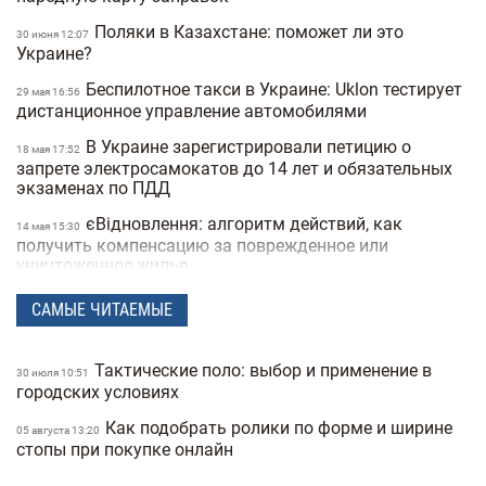
Поляки в Казахстане: поможет ли это
30 июня 12:07
Украине?
Беспилотное такси в Украине: Uklon тестирует
29 мая 16:56
дистанционное управление автомобилями
В Украине зарегистрировали петицию о
18 мая 17:52
запрете электросамокатов до 14 лет и обязательных
экзаменах по ПДД
єВідновлення: алгоритм действий, как
14 мая 15:30
получить компенсацию за поврежденное или
уничтоженное жилье
В Украине хотят запретить электросамокаты на
15:50
САМЫЕ ЧИТАЕМЫЕ
тротуарах: где и как они будут ездить
В Украину вернулась зима: в одной из
21 апреля 17:53
Тактические поло: выбор и применение в
30 июля 10:51
областей выпал снег посреди апреля (фото)
городских условиях
Спрос на квартиры в Киеве упал на 40%:
25 февраля 19:41
Как подобрать ролики по форме и ширине
05 августа 13:20
как это повлияло на стоимость недвижимости
стопы при покупке онлайн
Какая погода в Украине будет в начале
25 февраля 18:21