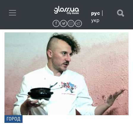
рус
|
укр
ГОРОД