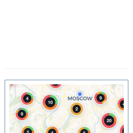
весны: прогноз на март
Украинские архитекторы предложили
23 февраля 15:46
превратить подземные переходы и остановки в
укрытия
Власна генерація та накопичення енергії:
20 февраля 11:11
як у ЖК Gravity Park втілюється в життя новий тренд
столичної нерухомості
20% киевских билбордов могут отслеживать
13 января 16:23
телефоны прохожих
На Украину надвигается циклон Niksala: что
10 ноября 16:58
будет с погодой завтра
Штрафы до 3400 грн: Кабмин предлагает
18 августа 16:36
ужесточить наказание за нарушение комендантского
часа
За животных в авто будут штрафовать и
10 июля 16:23
лишать свободы: в КГГА напомнили о наказаниях для
водителей
В Украину идет 38-градусная жара: где и
02 июня 13:40