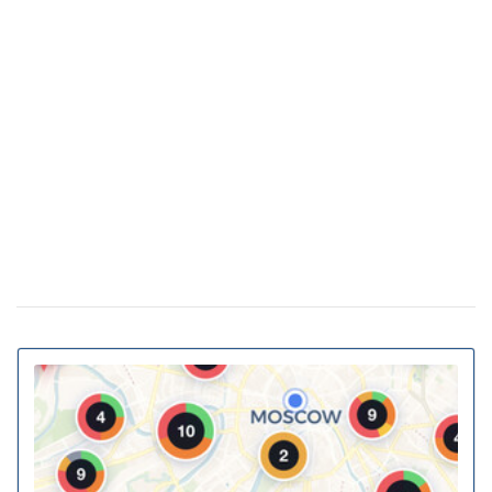
как это повлияло на стоимость недвижимости
Какая погода в Украине будет в начале
25 февраля 18:21
весны: прогноз на март
Украинские архитекторы предложили
23 февраля 15:46
превратить подземные переходы и остановки в
укрытия
Власна генерація та накопичення енергії:
20 февраля 11:11
як у ЖК Gravity Park втілюється в життя новий тренд
столичної нерухомості
20% киевских билбордов могут отслеживать
13 января 16:23
телефоны прохожих
На Украину надвигается циклон Niksala: что
10 ноября 16:58
будет с погодой завтра
Штрафы до 3400 грн: Кабмин предлагает
18 августа 16:36
ужесточить наказание за нарушение комендантского
часа
За животных в авто будут штрафовать и
10 июля 16:23
лишать свободы: в КГГА напомнили о наказаниях для
водителей