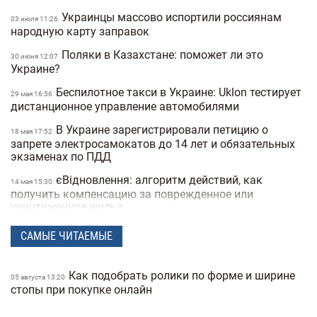
Украинцы массово испортили россиянам
03 июля 11:26
народную карту заправок
Поляки в Казахстане: поможет ли это
30 июня 12:07
Украине?
Беспилотное такси в Украине: Uklon тестирует
29 мая 16:56
дистанционное управление автомобилями
В Украине зарегистрировали петицию о
18 мая 17:52
запрете электросамокатов до 14 лет и обязательных
экзаменах по ПДД
єВідновлення: алгоритм действий, как
14 мая 15:30
получить компенсацию за поврежденное или
уничтоженное жилье
В Украине хотят запретить электросамокаты
06 мая 15:50
САМЫЕ ЧИТАЕМЫЕ
на тротуарах: где и как они будут ездить
В Украину вернулась зима: в одной из
21 апреля 17:53
Как подобрать ролики по форме и ширине
05 августа 13:20
областей выпал снег посреди апреля (фото)
стопы при покупке онлайн
Спрос на квартиры в Киеве упал на 40%:
25 февраля 19:41