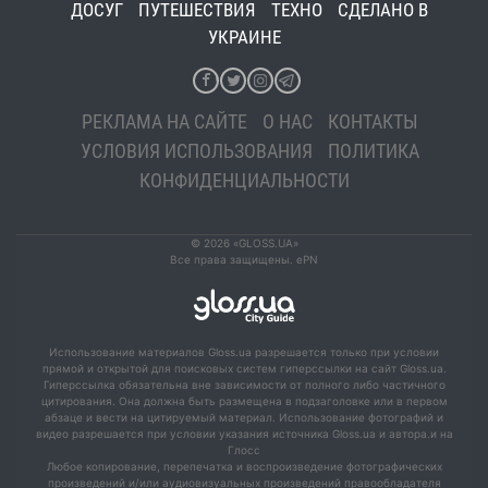
ДОСУГ
ПУТЕШЕСТВИЯ
ТЕХНО
СДЕЛАНО В
УКРАИНЕ
РЕКЛАМА НА САЙТЕ
О НАС
КОНТАКТЫ
УСЛОВИЯ ИСПОЛЬЗОВАНИЯ
ПОЛИТИКА
КОНФИДЕНЦИАЛЬНОСТИ
© 2026 «GLOSS.UA»
Все права защищены. ePN
Использование материалов Gloss.ua разрешается только при условии
прямой и открытой для поисковых систем гиперссылки на сайт Gloss.ua.
Гиперссылка обязательна вне зависимости от полного либо частичного
цитирования. Она должна быть размещена в подзаголовке или в первом
абзаце и вести на цитируемый материал. Использование фотографий и
видео разрешается при условии указания источника Gloss.ua и автора.и на
Глосс
Любое копирование, перепечатка и воспроизведение фотографических
произведений и/или аудиовизуальных произведений правообладателя