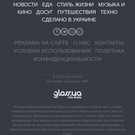
НОВОСТИ
ЕДА
СТИЛЬ ЖИЗНИ
МУЗЫКА И
КИНО
ДОСУГ
ПУТЕШЕСТВИЯ
ТЕХНО
СДЕЛАНО В УКРАИНЕ
РЕКЛАМА НА САЙТЕ
О НАС
КОНТАКТЫ
УСЛОВИЯ ИСПОЛЬЗОВАНИЯ
ПОЛИТИКА
КОНФИДЕНЦИАЛЬНОСТИ
© 2026 «GLOSS.UA»
Все права защищены. ePN
Использование материалов Gloss.ua разрешается только при условии
прямой и открытой для поисковых систем гиперссылки на сайт Gloss.ua.
Гиперссылка обязательна вне зависимости от полного либо частичного
цитирования. Она должна быть размещена в подзаголовке или в первом
абзаце и вести на цитируемый материал. Использование фотографий и
видео разрешается при условии указания источника Gloss.ua и автора.и на
Глосс