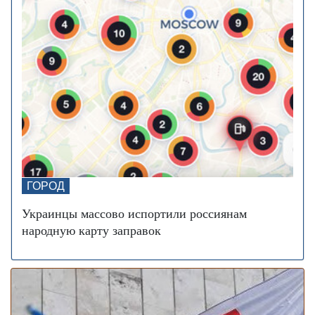
ужесточить наказание за нарушение комендантского
часа
За животных в авто будут штрафовать и
10 июля 16:23
лишать свободы: в КГГА напомнили о наказаниях для
водителей
В Украину идет 38-градусная жара: где и
02 июня 13:40
когда ожидается пик температуры
Контрактовую площадь отдали на 2 года
02 июня 12:46
датской фармкомпании для проекта борьбы с диабетом
В Украину идут дожди и грозы: синоптик
22 мая 17:54
ГОРОД
предупредила, в каких областях испортится погода
Украинцы массово испортили россиянам
В каких районах Киева больше всего возросла
19 мая 14:51
народную карту заправок
стоимость аренды жилья – исследование
Заморозки до -5 накроют Украину в мае:
01 мая 18:24
области и даты похолодания