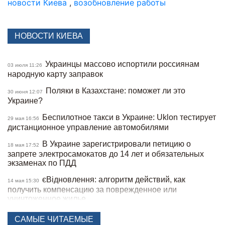
новости Киева
,
возобновление работы
НОВОСТИ КИЕВА
Украинцы массово испортили россиянам
03 июля 11:26
народную карту заправок
Поляки в Казахстане: поможет ли это
30 июня 12:07
Украине?
Беспилотное такси в Украине: Uklon тестирует
29 мая 16:56
дистанционное управление автомобилями
В Украине зарегистрировали петицию о
18 мая 17:52
запрете электросамокатов до 14 лет и обязательных
экзаменах по ПДД
єВідновлення: алгоритм действий, как
14 мая 15:30
получить компенсацию за поврежденное или
уничтоженное жилье
В Украине хотят запретить электросамокаты на
15:50
САМЫЕ ЧИТАЕМЫЕ