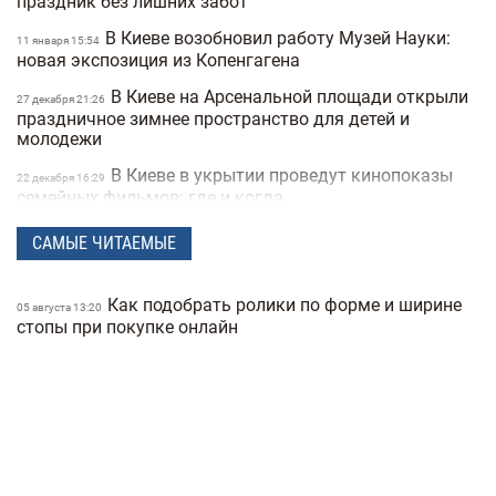
праздник без лишних забот
В Киеве возобновил работу Музей Науки:
11 января 15:54
новая экспозиция из Копенгагена
В Киеве на Арсенальной площади открыли
27 декабря 21:26
праздничное зимнее пространство для детей и
молодежи
В Киеве в укрытии проведут кинопоказы
22 декабря 16:29
семейных фильмов: где и когда
"Зимова Країна" в Киеве на ВДНГ: локации
12 декабря 20:02
САМЫЕ ЧИТАЕМЫЕ
и цены 2022-2023 годов
Куда пойти в Киеве на этих выходных: 15
02 декабря 10:42
Как подобрать ролики по форме и ширине
05 августа 13:20
лучших мероприятий
стопы при покупке онлайн
Известно, какой будет "Зимова Країна" на
28 ноября 23:02
ВДНГ в Киеве
В Украине начался благотворительный
18 октября 16:17
фестиваль по уличным культурам
В Украине предлагают посмотреть
30 сентября 22:16
украинское кино за 1 гривну