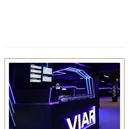
В Киеве открыли самое большое в Украине
22 сентября 18:29
бейсбольное поле (фото, видео)
В Киеве организовывают велосипедный
21 сентября 12:28
флешмоб: дата и локация
В Киеве пройдет кинофестиваль Kharkiv
19 сентября 21:44
MeetDocs: дата
В киевских кинотеатрах пройдет неделя
19 августа 17:25
бесплатного украинского кино
В музее "Пирогово" можно посетить
19 августа 16:59
медовую ярмарку и узнать о пчеловодстве
Чему поучиться в августе: 13 интересных
08 августа 10:18
мастер-классов в Киеве
20 мероприятий для вечернего отдыха:
01 августа 22:12
куда пойти в Киеве на этой неделе
В Киеве покажут колокол гетмана Ивана
27 июля 17:31
Мазепы: где и когда