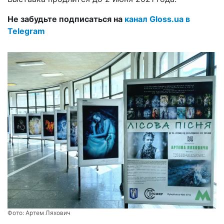
Не забудьте подписаться на
канал Gloss.ua в
Telegram
Фото:
Артем Ляхович