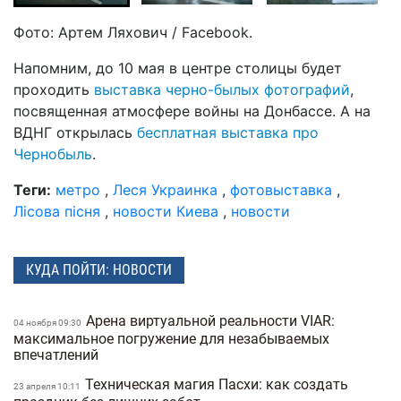
Фото: Артем Ляхович / Facebook.
Напомним, до 10 мая в центре столицы будет
проходить
выставка черно-былых фотографий
,
посвященная атмосфере войны на Донбассе. А на
ВДНГ открылась
бесплатная выставка про
Чернобыль
.
Теги:
метро
,
Леся Украинка
,
фотовыставка
,
Лісова пісня
,
новости Киева
,
новости
КУДА ПОЙТИ: НОВОСТИ
Арена виртуальной реальности VIAR:
04 ноября 09:30
максимальное погружение для незабываемых
впечатлений
Техническая магия Пасхи: как создать
23 апреля 10:11