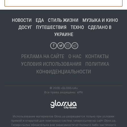
НОВОСТИ
ЕДА
СТИЛЬ ЖИЗНИ
МУЗЫКА И КИНО
ДОСУГ
ПУТЕШЕСТВИЯ
ТЕХНО
СДЕЛАНО В
УКРАИНЕ
РЕКЛАМА НА САЙТЕ
О НАС
КОНТАКТЫ
УСЛОВИЯ ИСПОЛЬЗОВАНИЯ
ПОЛИТИКА
КОНФИДЕНЦИАЛЬНОСТИ
© 2026 «GLOSS.UA»
Все права защищены. ePN
Использование материалов Gloss.ua разрешается только при условии
прямой и открытой для поисковых систем гиперссылки на сайт Gloss.ua.
Гиперссылка обязательна вне зависимости от полного либо частичного