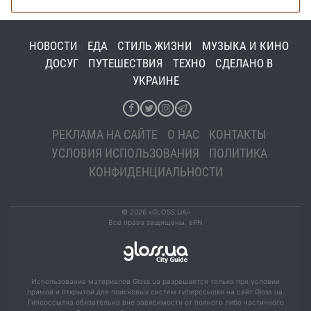
НОВОСТИ
ЕДА
СТИЛЬ ЖИЗНИ
МУЗЫКА И КИНО
ДОСУГ
ПУТЕШЕСТВИЯ
ТЕХНО
СДЕЛАНО В
УКРАИНЕ
РЕКЛАМА НА САЙТЕ
О НАС
КОНТАКТЫ
УСЛОВИЯ ИСПОЛЬЗОВАНИЯ
ПОЛИТИКА
КОНФИДЕНЦИАЛЬНОСТИ
© 2026 «GLOSS.UA»
Все права защищены. ePN
Использование материалов Gloss.ua разрешается только при условии
прямой и открытой для поисковых систем гиперссылки на сайт Gloss.ua.
Гиперссылка обязательна вне зависимости от полного либо частичного