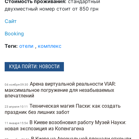
Стоимость проживания:
стандартный
двухместный номер стоит от 850 грн
Сайт
Booking
Теги:
отели
,
комплекс
КУДА ПОЙТИ: НОВОСТИ
Арена виртуальной реальности VIAR:
04 ноября 09:30
максимальное погружение для незабываемых
впечатлений
Техническая магия Пасхи: как создать
23 апреля 10:11
праздник без лишних забот
В Киеве возобновил работу Музей Науки:
11 января 15:54
новая экспозиция из Копенгагена
В Киеве на Арсенальной площади открыли