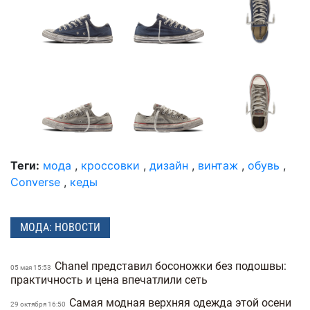
Теги:
мода
,
кроссовки
,
дизайн
,
винтаж
,
обувь
,
Converse
,
кеды
МОДА: НОВОСТИ
Chanel представил босоножки без подошвы:
05 мая 15:53
практичность и цена впечатлили сеть
Самая модная верхняя одежда этой осени
29 октября 16:50