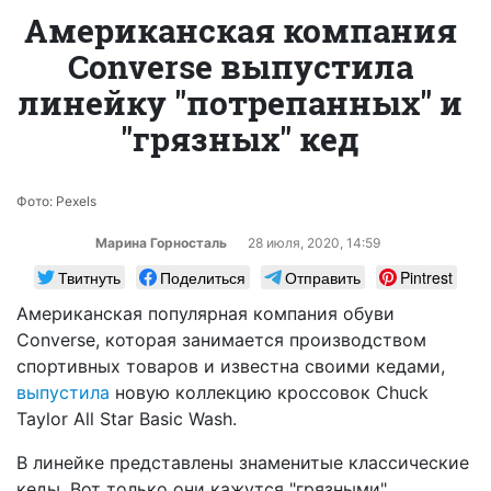
Американская компания
Converse выпустила
линейку "потрепанных" и
"грязных" кед
Фото: Pexels
Марина Горносталь
28 июля, 2020, 14:59
Твитнуть
Поделиться
Отправить
Pintrest
Американская популярная компания обуви
Converse, которая занимается производством
спортивных товаров и известна своими кедами,
выпустила
новую коллекцию кроссовок Chuck
Taylor All Star Basic Wash.
В линейке представлены знаменитые классические
кеды. Вот только они кажутся "грязными",