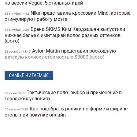
по версии Vogue: 5 стильных идей
Nike представила кроссовки Mind, которые
28 октября 14:42
стимулируют работу мозга
Бренд SKIMS Ким Кардашьян выпустили
15 октября 12:46
нижнее белье с имитацией волос разных оттенков
(фото)
Aston Martin представил роскошную
22 сентября 18:45
детскую коляску стоимостью $3000 (фото)
Кому достанется модная империя и
08 сентября 12:58
многомиллиардное состояние Джорджо Армани:
САМЫЕ ЧИТАЕМЫЕ
наследство легендарного дизайнера
Ким Кардашьян и ее 69-летняя мама снялись
30 июня 16:34
Тактические поло: выбор и применение в
30 июля 10:51
в рекламе купальников SKIMS x Roberto Cavalli (фото)
городских условиях
Hermès выпустил первые в своей истории
17 июня 15:18
Как подобрать ролики по форме и ширине
05 августа 13:20
наушники: особенности и цена
стопы при покупке онлайн
Самые актуальные босоножки этого лета и с
09 июня 16:52
чем их носить