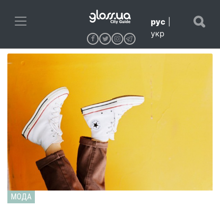
рус
|
укр
МОДА