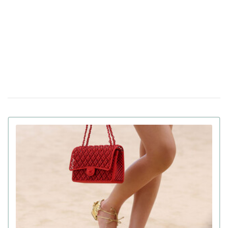
Zara продолжает работать в РФ под другими
15 мая 17:56
вывесками: Financial Times разоблачил схему
Бренд Maison Margiela на своем показе
09 мая 17:02
представил майку из пакета: цена и фото
5 стильных альтернатив каблукам, которые
29 апреля 15:57
дополнят нарядные образы в этом сезоне
Итальянский дом моды Prada приобрел
11 апреля 16:20
бренд Versace за 1,4 миллиарда долларов наличными
Louis Vuitton к Пасхе выпустили
04 апреля 15:25
шоколадную сумку в форме яйца: цена впечатляет
Crocs выпустили пушистые и глазастые
07 февраля 13:47
тапки в коллаборации с «Корпорацией монстров»
(фото)
PUMA выпустила коллаборацию с «‎Игрой в
07 января 15:46
кальмара»: костюмы, кроссовки и аксессуары (фото)
Balenciaga представила очень
04 декабря 16:16
минималистичную обувь The Zero
7 самых модных оттенков осени 2024 года
19 сентября 13:50