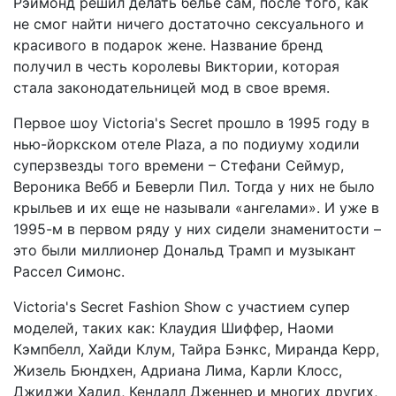
Рэймонд решил делать белье сам, после того, как
не смог найти ничего достаточно сексуального и
красивого в подарок жене. Название бренд
получил в честь королевы Виктории, которая
стала законодательницей мод в свое время.
Первое шоу Victoria's Secret прошло в 1995 году в
нью-йоркском отеле Plaza, а по подиуму ходили
суперзвезды того времени – Стефани Сеймур,
Вероника Вебб и Беверли Пил. Тогда у них не было
крыльев и их еще не называли «ангелами». И уже в
1995-м в первом ряду у них сидели знаменитости –
это были миллионер Дональд Трамп и музыкант
Рассел Симонс.
Victoria's Secret Fashion Show с участием супер
моделей, таких как: Клаудия Шиффер, Наоми
Кэмпбелл, Хайди Клум, Тайра Бэнкс, Миранда Керр,
Жизель Бюндхен, Адриана Лима, Карли Клосс,
Джиджи Хадид, Кендалл Дженнер и многих других,