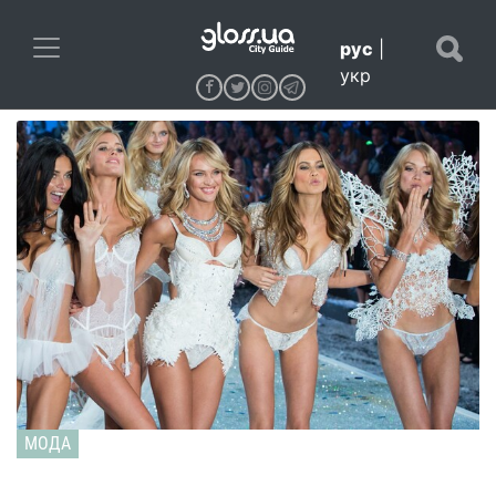
рус
|
укр
МОДА