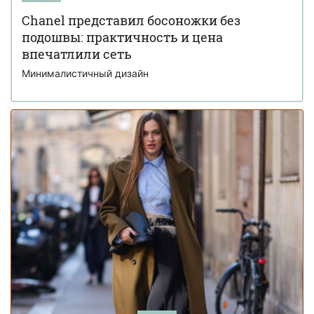
Balenciaga выпустили самую дорогую в мире
17 июля 18:53
Chanel представил босоножки без
авоську за 7 тысяч долларов (фото)
подошвы: практичность и цена
впечатлили сеть
Минималистичный дизайн