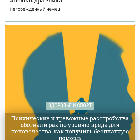
Александра Усика
стал первым в истории Украины The Ultimate Fighter от
Непобежденный немец
UFC (видео)
Ученые из Стэнфорда сообщили о
25 августа 16:20
сенсационном прорыве в лечении аутизма
ЗДОРОВЬЕ И СПОРТ
Психические и тревожные расстройства
обогнали рак по уровню вреда для
человечества: как получить бесплатную
помощь