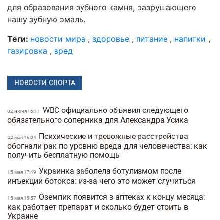
для образования зубного камня, разрушающего
нашу зубную эмаль.
Теги:
новости мира
,
здоровье
,
питание
,
напитки
,
газировка
,
вред
НОВОСТИ СПОРТА
WBC официально объявил следующего
02 июня 16:11
обязательного соперника для Александра Усика
Психические и тревожные расстройства
22 мая 16:04
обогнали рак по уровню вреда для человечества: как
получить бесплатную помощь
Украинка заболела ботулизмом после
15 мая 17:49
инъекции ботокса: из-за чего это может случиться
Оземпик появится в аптеках к концу месяца:
15 мая 15:57
как работает препарат и сколько будет стоить в
Украине