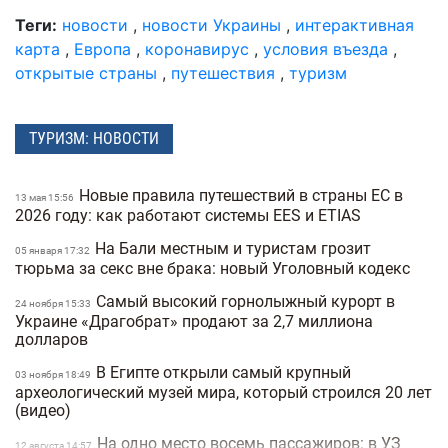
Теги:
новости
,
новости Украины
,
интерактивная
карта
,
Европа
,
коронавирус
,
условия въезда
,
открытые страны
,
путешествия
,
туризм
ТУРИЗМ: НОВОСТИ
Новые правила путешествий в страны ЕС в
13 мая 15:56
2026 году: как работают системы EES и ETIAS
На Бали местным и туристам грозит
05 января 17:32
тюрьма за секс вне брака: новый Уголовный кодекс
Самый высокий горнолыжный курорт в
24 ноября 15:33
Украине «Драгобрат» продают за 2,7 миллиона
долларов
В Египте открыли самый крупный
03 ноября 18:49
археологический музей мира, который строился 20 лет
(видео)
На одно место восемь пассажиров: в УЗ
12 августа 14:57