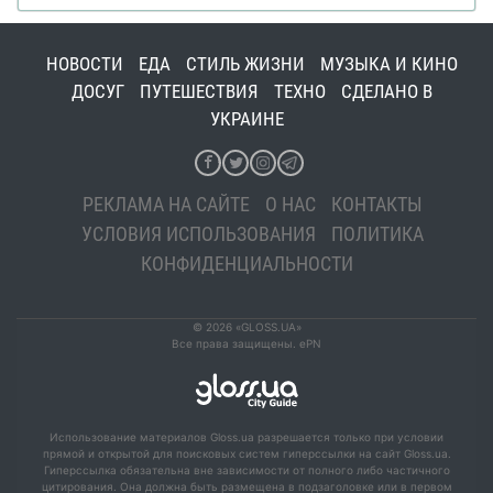
НОВОСТИ
ЕДА
СТИЛЬ ЖИЗНИ
МУЗЫКА И КИНО
ДОСУГ
ПУТЕШЕСТВИЯ
ТЕХНО
СДЕЛАНО В
УКРАИНЕ
РЕКЛАМА НА САЙТЕ
О НАС
КОНТАКТЫ
УСЛОВИЯ ИСПОЛЬЗОВАНИЯ
ПОЛИТИКА
КОНФИДЕНЦИАЛЬНОСТИ
© 2026 «GLOSS.UA»
Все права защищены. ePN
Использование материалов Gloss.ua разрешается только при условии
прямой и открытой для поисковых систем гиперссылки на сайт Gloss.ua.
Гиперссылка обязательна вне зависимости от полного либо частичного
цитирования. Она должна быть размещена в подзаголовке или в первом