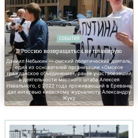
СОБЫТИЯ
В Россию возвращаться не планирую
Даниил Чебыкин — омский политический деятель,
один из основателей организации «Омское
гражданское объединение», ранее участвовавший
в деятельности местного штаба Алексея
Навального, с 2022 года проживающий в Ереване,
дал интервью киевскому журналисту Александру
Жуку