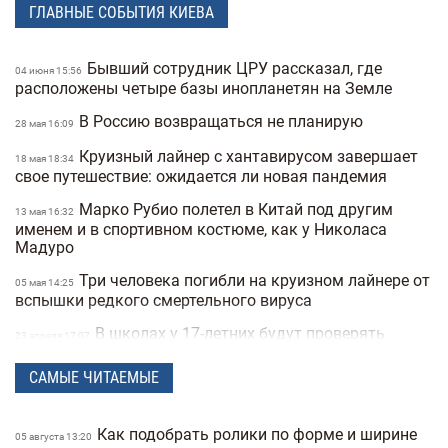
ГЛАВНЫЕ СОБЫТИЯ КИЕВА
Бывший сотрудник ЦРУ рассказал, где
04 июня 15:56
расположены четыре базы инопланетян на Земле
В Россию возвращаться не планирую
28 мая 16:09
Круизный лайнер с хантавирусом завершает
18 мая 18:34
свое путешествие: ожидается ли новая пандемия
Марко Рубио полетел в Китай под другим
13 мая 16:32
именем и в спортивном костюме, как у Николаса
Мадуро
Три человека погибли на круизном лайнере от
05 мая 14:25
вспышки редкого смертельного вируса
В школах у 17-летних будут проверять
23 апреля 17:07
военные документы через «Резерв+» или «Дию»
САМЫЕ ЧИТАЕМЫЕ
Полиция Мексики несколько дней не могла
22 апреля 15:07
найти пропавшую женщину из-за фильтров на фото
Как подобрать ролики по форме и ширине
"Не спасайте меня, помогите папе" —
05 августа 13:20
21 апреля 16:19