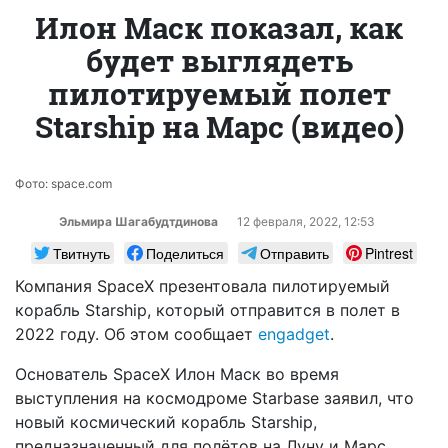
Илон Маск показал, как
будет выглядеть
пилотируемый полет
Starship на Марс (видео)
Фото: space.com
Эльмира Шагабудтдинова
12 февраля, 2022, 12:53
Твитнуть
Поделиться
Отправить
Pintrest
Компания SpaceX презентовала пилотируемый
корабль Starship, который отправится в полет в
2022 году. Об этом сообщает
engadget
.
Основатель SpaceX Илон Маск во время
выступления на космодроме Starbase заявил, что
новый космический корабль Starship,
предназначенный для полётов на Луну и Марс,