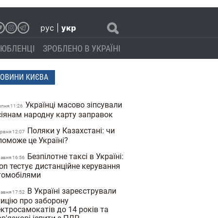
рус
|
укр
ЮБЛЕНЦІ
ЗРОБЛЕНО В УКРАЇНІ
ОВИНИ КИЄВА
Українці масово зіпсували
ипня 11:26
сіянам народну карту заправок
Поляки у Казахстані: чи
ервня 12:07
поможе це Україні?
Безпілотне таксі в Україні:
равня 16:56
on тестує дистанційне керування
томобілями
В Україні зареєстрували
равня 17:52
тицію про заборону
ктросамокатів до 14 років та