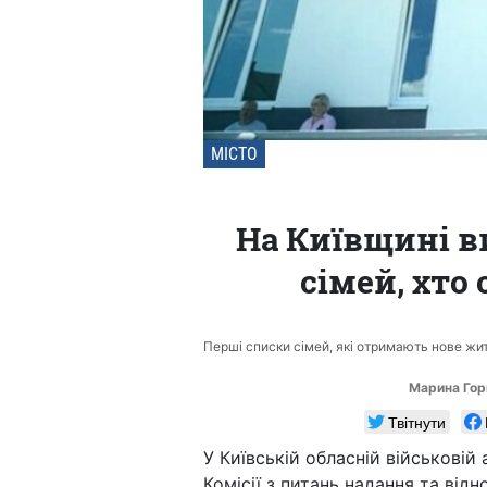
МІСТО
На Київщині в
сімей, хто
Перші списки сімей, які отримають нове жит
Марина Гор
Твітнути
У Київській обласній військовій 
Комісії з питань надання та відн