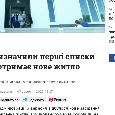
обо
14 т
ді
по
06 т
за
тро
їз
21 к
изначили перші списки
зим
Н
по
 отримає нове житло
25 л
впа
ва
ло на Київщині Фото: facebook.com/oleksyikuleba/
25 л
на 
носталь
07 вересня, 2022, 15:37
бе
Поділитися
Надіслати
Pintrest
23 л
адміністрації 6 вересня відбулося нове засідання
за
пе
овлення житла, зруйнованого через бойові дії на