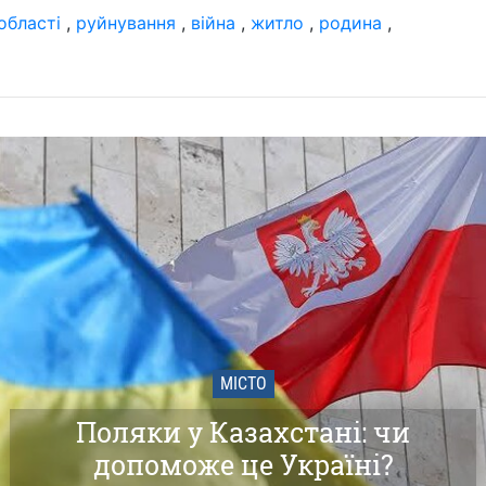
області
,
руйнування
,
війна
,
житло
,
родина
,
МІСТО
Поляки у Казахстані: чи
допоможе це Україні?