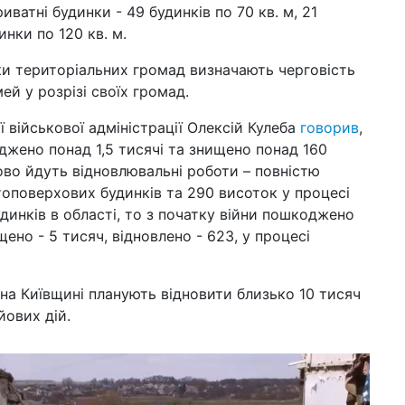
спе
иватні будинки - 49 будинків по 70 кв. м, 21
те
инки по 120 кв. м.
02 ч
ки територіальних громад визначають черговість
від
фа
ей у розрізі своїх громад.
з 
ї військової адміністрації Олексій Кулеба
говорив
,
22 т
джено понад 1,5 тисячі та знищено понад 160
гро
об
ово йдуть відновлювальні роботи – повністю
топоверхових будинків та 290 висоток у процесі
19 т
динків в області, то з початку війни пошкоджено
на
жи
щено - 5 тисяч, відновлено - 623, у процесі
01 т
Укр
на Київщині планують відновити близько 10 тисяч
по
йових дій.