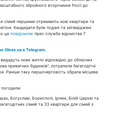
масштабного збройного вторгнення Росії до
20 л
нак
Pa
льки сімей першими отримають нові квартири та
ст
егіоні. Кандидати були подані та затверджені
13 сi
ро це
повідомляє
прес-служба відомства 7
мо
пе
10 л
ал Gloss.ua в Telegram
.
цик
за
 видадуть нове житло відповідно до обласних
ова приватних будинків", потрапили багатодітні
18 с
Ка
 жінки. Раніше таку першочерговість обрала місцева
по
ко
 погодили:
10 л
шт
во
ах, Богуславі, Борисполі, Ірпені, Білій Церкві та
по
багатодітних сімей та 33 квартири для сімей з
02 ч