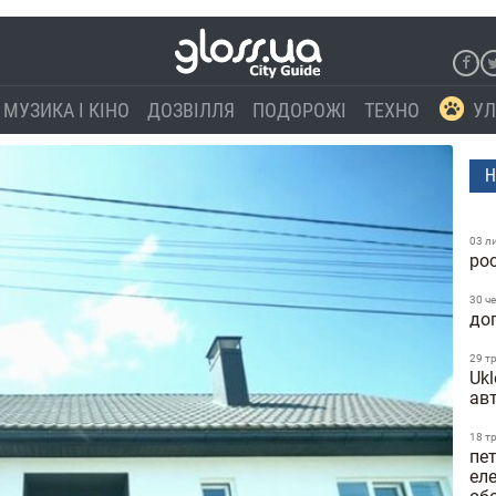
МУЗИКА І КІНО
ДОЗВІЛЛЯ
ПОДОРОЖІ
ТЕХНО
УЛ
Н
03 л
ро
30 ч
до
29 т
Ukl
ав
18 т
пе
еле