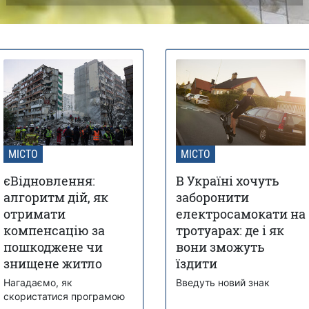
МІСТО
МІСТО
єВідновлення:
В Україні хочуть
алгоритм дій, як
заборонити
отримати
електросамокати на
компенсацію за
тротуарах: де і як
пошкоджене чи
вони зможуть
знищене житло
їздити
Нагадаємо, як
Введуть новий знак
скористатися програмою