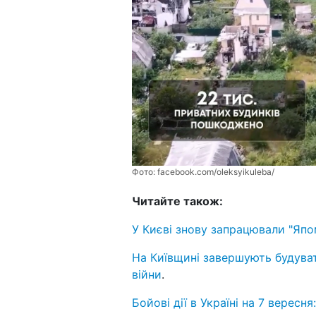
Фото:
facebook.com/oleksyikuleba/
Читайте також:
У Києві знову запрацювали "Япом
На Київщині завершують будуват
війни
.
Бойові дії в Україні на 7 вересня