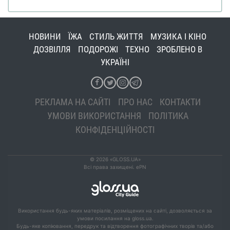
НОВИНИ
ЇЖА
СТИЛЬ ЖИТТЯ
МУЗИКА І КІНО
ДОЗВІЛЛЯ
ПОДОРОЖІ
ТЕХНО
ЗРОБЛЕНО В
УКРАЇНІ
РЕКЛАМА НА САЙТІ
ПРО НАС
КОНТАКТИ
УМОВИ ВИКОРИСТАННЯ
ПОЛІТИКА
КОНФІДЕНЦІЙНОСТІ
© 2026 «GLOSS.UA»
Всі права захищені. ePN
Використання будь-яких матеріалів, розміщених на сайті, дозволяється за
умови посилання на gloss.ua.
Будь-яке копіювання, передрук та відтворення фотографічних творів та/або