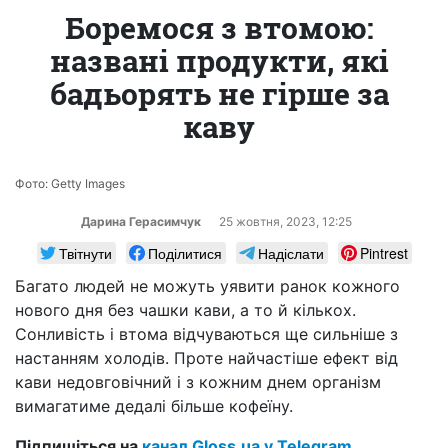
Боремося з втомою:
названі продукти, які
бадьорять не гірше за
каву
Фото: Getty Images
Дарина Герасимчук
25 жовтня, 2023, 12:25
Твітнути
Поділитися
Надіслати
Pintrest
Багато людей не можуть уявити ранок кожного
нового дня без чашки кави, а то й кількох.
Сонливість і втома відчуваються ще сильніше з
настанням холодів. Проте найчастіше ефект від
кави недовговічний і з кожним днем організм
вимагатиме дедалі більше кофеїну.
Підпишіться на
канал Gloss.ua у Telegram.