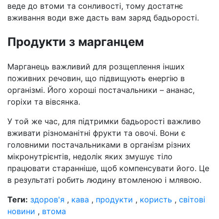
веде до втоми та сонливості, тому достатнє
вживання води вже дасть вам заряд бадьорості.
Продукти з марганцем
Марганець важливий для розщеплення інших
поживних речовин, що підвищують енергію в
організмі. Його хороші постачальники – ананас,
горіхи та вівсянка.
У той же час, для підтримки бадьорості важливо
вживати різноманітні фрукти та овочі. Вони є
головними постачальниками в організм різних
мікронутрієнтів, недолік яких змушує тіло
працювати старанніше, щоб компенсувати його. Це
в результаті робить людину втомленою і млявою.
Теги:
здоров'я
,
кава
,
продукти
,
користь
,
світові
новини
,
втома