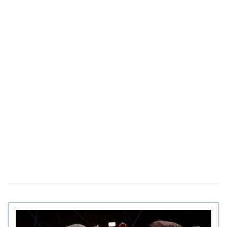
Український скелетоніст з'явився на
09 лютого 18:40
Олімпіаді у шоломі із зображенням спортсменів, яких
вбила Росія
Ранній підйом може шкодити здоров'ю:
02 лютого 16:53
експерти попереджають людей з різними хронотипами
У США почали продавати додаткові роки
30 сiчня 17:05
життя по $20 тисяч: як це працює
Понад 50 лікарів закликають ВР заборонити
19 грудня 17:40
продаж паучів з високою концентрацією нікотину
Сліпій людині вперше повернули зір за
04 грудня 16:19
допомогою надрукованої на 3D-принтері рогівки
Вперше у світі: азербайджанський гімнаст
28 листопада 17:11
виконав потрійне сальто із потрійним обертанням
назад (відео)
Нейробіологи знайшли "секретну зброю"
17 листопада 16:40
проти старіння мозку — дослідження