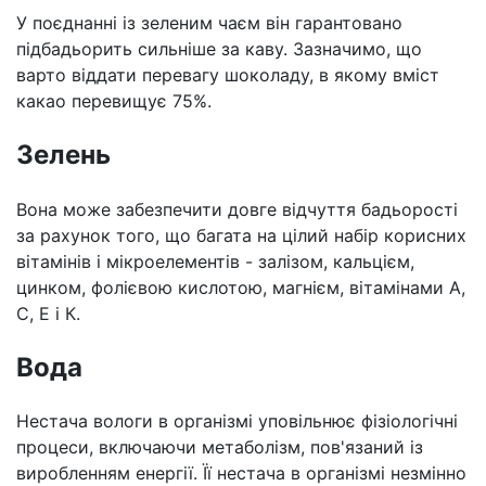
У поєднанні із зеленим чаєм він гарантовано
підбадьорить сильніше за каву. Зазначимо, що
варто віддати перевагу шоколаду, в якому вміст
какао перевищує 75%.
Зелень
Вона може забезпечити довге відчуття бадьорості
за рахунок того, що багата на цілий набір корисних
вітамінів і мікроелементів - залізом, кальцієм,
цинком, фолієвою кислотою, магнієм, вітамінами А,
С, Е і К.
Вода
Нестача вологи в організмі уповільнює фізіологічні
процеси, включаючи метаболізм, пов'язаний із
виробленням енергії. Її нестача в організмі незмінно