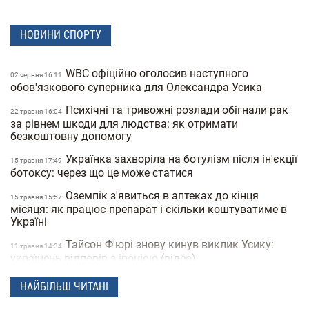
НОВИНИ СПОРТУ
WBC офіційно оголосив наступного
02 червня 16:11
обов'язкового суперника для Олександра Усика
Психічні та тривожні розлади обігнали рак
22 травня 16:04
за рівнем шкоди для людства: як отримати
безкоштовну допомогу
Українка захворіла на ботулізм після ін'єкції
15 травня 17:49
ботоксу: через що це може статися
Оземпік з'явиться в аптеках до кінця
15 травня 15:57
місяця: як працює препарат і скільки коштуватиме в
Україні
Тайсон Ф'юрі знову кинув виклик Усику:
11 травня 14:34
українець відповів з іронією (відео)
23 червоні картки на фіналі бразильського
12 березня 16:49
НАЙБІЛЬШ ЧИТАНІ
чемпіонату з футболу: гра перетворилася на масову
бійку (відео)