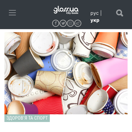
рус
|
укр
ЗДОРОВʼЯ ТА СПОРТ