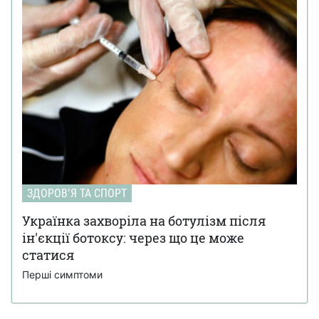
ЗДОРОВʼЯ ТА СПОРТ
Українка захворіла на ботулізм після
ін'єкції ботоксу: через що це може
статися
Перші симптоми