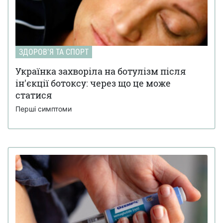
ЗДОРОВʼЯ ТА СПОРТ
Українка захворіла на ботулізм після
ін'єкції ботоксу: через що це може
статися
Перші симптоми