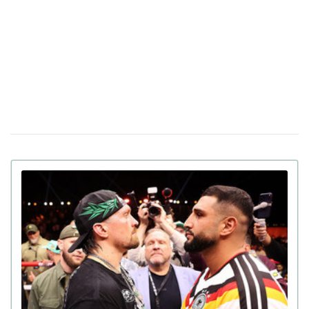
У США почали продавати додаткові роки
30 сiчня 17:05
життя по $20 тисяч: як це працює
Понад 50 лікарів закликають ВР заборонити
19 грудня 17:40
продаж паучів з високою концентрацією нікотину
Сліпій людині вперше повернули зір за
04 грудня 16:19
допомогою надрукованої на 3D-принтері рогівки
Вперше у світі: азербайджанський гімнаст
28 листопада 17:11
виконав потрійне сальто із потрійним обертанням
назад (відео)
Нейробіологи знайшли "секретну зброю"
17 листопада 16:40
проти старіння мозку — дослідження
Польський альпініст здійснив перший у
03 листопада 15:03
світі лижний спуск з Евересту без кисню (відео)
Футбольний стадіон на висоті 350 метрів
31 жовтня 15:05
збудують до Чемпіонату світу 2034 року у Саудівській
Аравії
Пацюк зупинив матч Уельс-Бельгія:
14 жовтня 17:08
незвичайний епізод у відборі на чемпіонат світу 2026