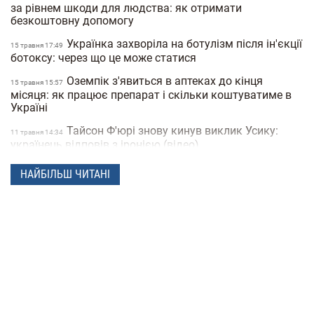
за рівнем шкоди для людства: як отримати
безкоштовну допомогу
Українка захворіла на ботулізм після ін'єкції
15 травня 17:49
ботоксу: через що це може статися
Оземпік з'явиться в аптеках до кінця
15 травня 15:57
місяця: як працює препарат і скільки коштуватиме в
Україні
Тайсон Ф'юрі знову кинув виклик Усику:
11 травня 14:34
українець відповів з іронією (відео)
23 червоні картки на фіналі бразильського
12 березня 16:49
НАЙБІЛЬШ ЧИТАНІ
чемпіонату з футболу: гра перетворилася на масову
бійку (відео)
Український скелетоніст з'явився на
09 лютого 18:40
Олімпіаді у шоломі із зображенням спортсменів, яких
вбила Росія
Ранній підйом може шкодити здоров'ю:
02 лютого 16:53
експерти попереджають людей з різними хронотипами