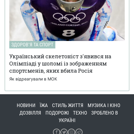
ЗДОРОВʼЯ ТА СПОРТ
Український скелетоніст з'явився на
Олімпіаді у шоломі із зображенням
спортсменів, яких вбила Росія
Як відреагували в МОК
НОВИНИ
ЇЖА
СТИЛЬ ЖИТТЯ
МУЗИКА І КІНО
ДОЗВІЛЛЯ
ПОДОРОЖІ
ТЕХНО
ЗРОБЛЕНО В
УКРАЇНІ