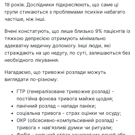
19 років. Дослідники підкреслюють, що саме ці
групи стикаються з проблемами психіки набагато
частіше, ніж інші.
Вчені констатують, що лише близько 9% пацієнтів із
тяжкою депресією отримують мінімально
адекватну медичну допомогу. Інші люди, які
страждають на цю недугу, по суті, залишаються без
необхідного лікування.
Нагадаємо, що тривожні розлади можуть
виглядати по-різному:
ГТР (генералізоване тривожне розлад) -
постійна фонова тривога майже щодня;
панічний розлад – напади паніки;
соціальна тривога - страх оцінки чи осуду;
ОКР (обсесивно-компульсивний розлад) -
тривога + нав'язливі думки чи ритуали;
Фобія - сильний страх конкретних речей або