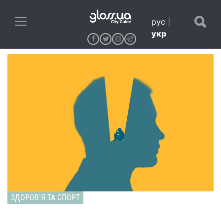
рус
|
укр
ЗДОРОВʼЯ ТА СПОРТ