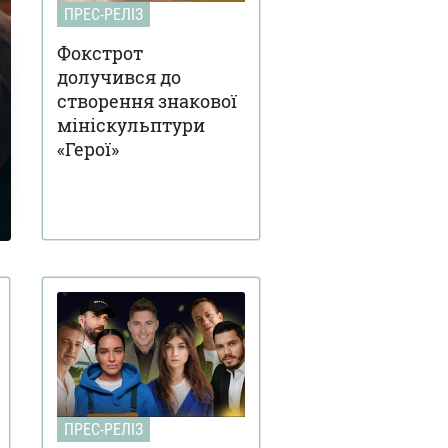
ПРЕС-РЕЛІЗ
Фокстрот
долучився до
створення знакової
мініскульптури
«Герої»
ПРЕС-РЕЛІЗ