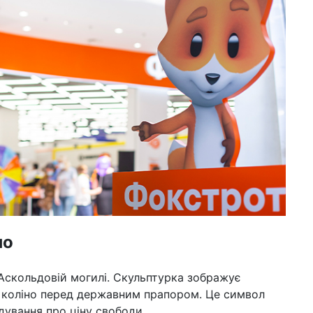
но
Аскольдовій могилі. Скульптурка зображує
в коліно перед державним прапором. Це символ
дування про ціну свободи.