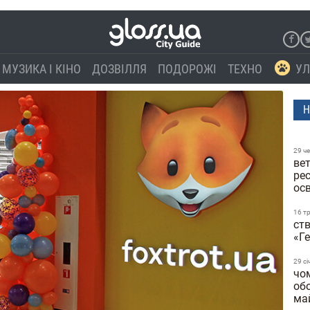
МУЗИКА І КІНО
ДОЗВІЛЛЯ
ПОДОРОЖІ
ТЕХНО
УЛ
Н
29 ч
вет
ре
осв
16 т
ст
«Г
29 сi
чо
об
ма