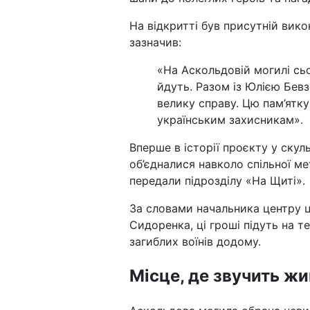
На відкритті був присутній ви
зазначив:
«На Аскольдовій могилі сь
йдуть. Разом із Юлією Бевз
велику справу. Цю пам’ятку
українським захисникам».
Вперше в історії проєкту у ску
об’єдналися навколо спільної м
передали підрозділу «На Щиті».
За словами начальника центру ц
Сидоренка, ці гроші підуть на т
загиблих воїнів додому.
Місце, де звучить жи