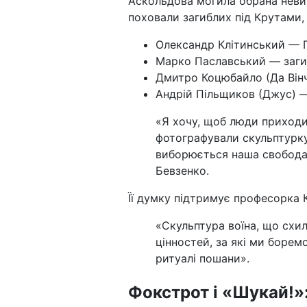
Аскольдова могила обрана невипа
поховали загиблих під Крутами, 
Олександр Клітинський — Г
Марко Паславський — загин
Дмитро Коцюбайло (Да Вінч
Андрій Пільщиков (Джус) —
«Я хочу, щоб люди приходи
фотографували скульптурку
виборюється наша свобода
Бевзенко.
Її думку підтримує професорка 
«Скульптура воїна, що схи
цінностей, за які ми борем
ритуалі пошани».
Фокстрот і «Шукай!»