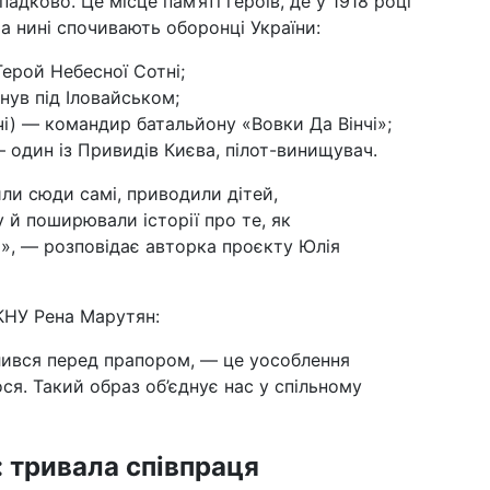
дково. Це місце пам’яті героїв, де у 1918 році
а нині спочивають оборонці України:
ерой Небесної Сотні;
ув під Іловайськом;
і) — командир батальйону «Вовки Да Вінчі»;
 один із Привидів Києва, пілот-винищувач.
ли сюди самі, приводили дітей,
 й поширювали історії про те, як
», — розповідає авторка проєкту Юлія
КНУ Рена Марутян:
лився перед прапором, — це уособлення
ося. Такий образ об’єднує нас у спільному
: тривала співпраця