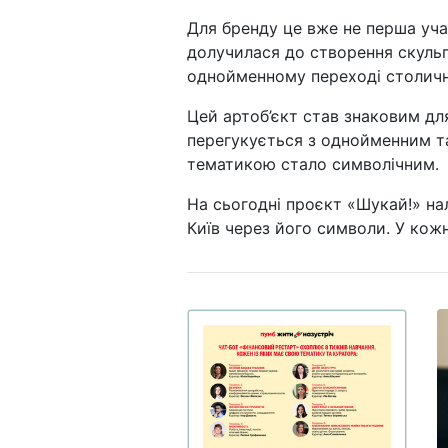
Для бренду це вже не перша уча
долучилася до створення скульп
однойменному переході столичн
Цей артоб’єкт став знаковим дл
перегукується з однойменним 
тематикою стало символічним.
На сьогодні проєкт «Шукай!» на
Київ через його символи. У кожні