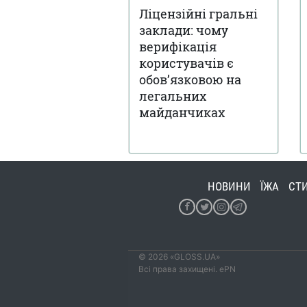
Ліцензійні гральні
заклади: чому
верифікація
користувачів є
обов’язковою на
легальних
майданчиках
НОВИНИ
ЇЖА
СТ
© 2026 «GLOSS.UA»
Всі права захищені. ePN