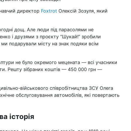
конавчий директор
Foxtrot
Олексій Зозуля, який
огодні дощ. Але люди під парасолями не
енко і друзями з проєкту “Шукай!” зробили
 ми подарували місту на знак подяки всім
льптури не було окремого мецената — всі учасники
ети. Решту зібраних коштів — 450 000 грн —
ивільно-військового співробітництва ЗСУ Олега
ехнічне обслуговування автомобілів, які повертають
ва історія