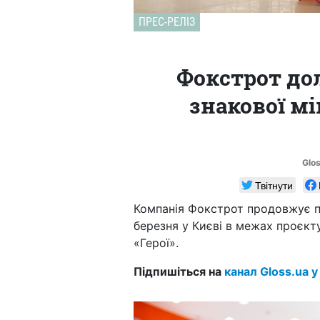
ПРЕС-РЕЛІЗ
Фокстрот до
знакової мі
Glo
Твітнути
Компанія Фокстрот продовжує пі
березня у Києві в межах проєкт
«Герої».
Підпишіться на
канал Gloss.ua у