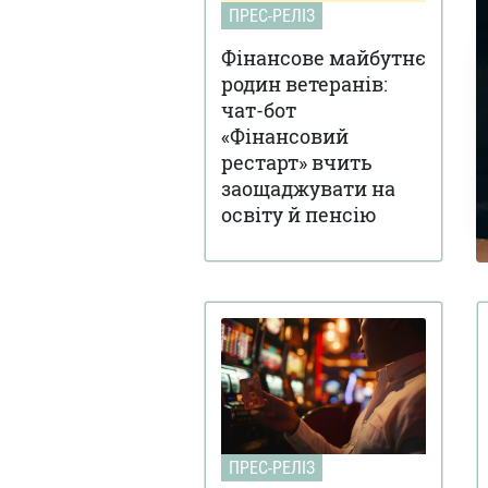
ПРЕС-РЕЛІЗ
Фінансове майбутнє
родин ветеранів:
чат-бот
«Фінансовий
рестарт» вчить
заощаджувати на
освіту й пенсію
ПРЕС-РЕЛІЗ