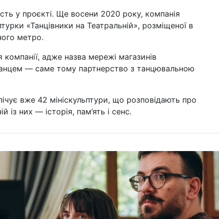
сть у проєкті. Ще восени 2020 року, компанія
турки «Танцівники на Театральній», розміщеної в
ого метро.
я компанії, адже назва мережі магазинів
танцем — саме тому партнерство з танцювальною
лічує вже 42 мініскульптури, що розповідають про
й із них — історія, пам’ять і сенс.