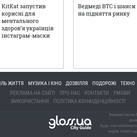
KitKat запустив
Ведмеді BTC і шанси
корисні для
на підняття ринку
ментального
здоров’я українців
інстаграм-маски
ИЛЬ ЖИТТЯ
МУЗИКА І КІНО
ДОЗВІЛЛЯ
ПОДОРОЖІ
ТЕХНО
РЕКЛАМА НА САЙТІ
ПРО НАС
КОНТАКТИ
УМОВИ
ВИКОРИСТАННЯ
ПОЛІТИКА КОНФІДЕНЦІЙНОСТІ
Використання б
дозв
Будь-яке копіювання
творів та/або а