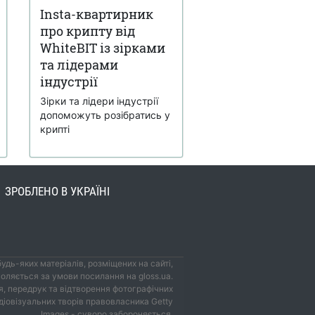
Insta-квартирник
про крипту від
WhiteBIT із зірками
та лідерами
індустрії
Зірки та лідери індустрії
допоможуть розібратись у
крипті
ЗРОБЛЕНО В УКРАЇНІ
удь-яких матеріалів, розміщених на сайті,
оляється за умови посилання на gloss.ua.
, передрук та відтворення фотографічних
удіовізуальних творів правовласника Getty
Images - суворо забороняється.