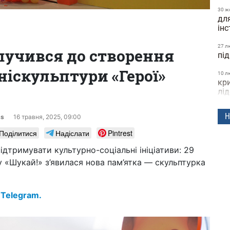
30 ж
дл
ін
27 л
лучився до створення
пі
ніскульптури «Герої»
10 л
кри
лід
19 г
Н
ss
16 травня, 2025, 09:00
но
Поділитися
Надіслати
Pintrest
23 л
без
дтримувати культурно-соціальні ініціативи: 29
ст
у «Шукай!» з’явилася нова пам’ятка — скульптурка
чо
всь
Ол
 Telegram.