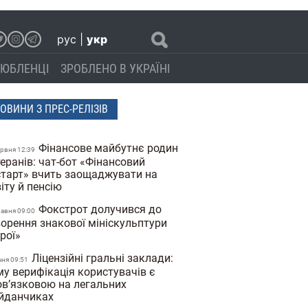
рус
|
укр
ЮБЛЕНЦІ
ЗРОБЛЕНО В УКРАЇНІ
ОВИНИ З ПРЕС-РЕЛІЗІВ
Фінансове майбутнє родин
ервня 12:39
еранів: чат-бот «Фінансовий
старт» вчить заощаджувати на
іту й пенсію
Фокстрот долучився до
равня 09:00
ворення знакової мініскульптури
ерої»
Ліцензійні гральні заклади:
чня 09:51
му верифікація користувачів є
ов’язковою на легальних
йданчиках