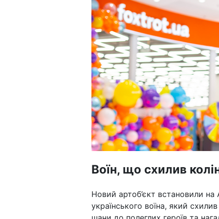
Воїн, що схилив колі
Новий артоб’єкт встановили на 
українського воїна, який схили
шани до полеглих героїв та нага